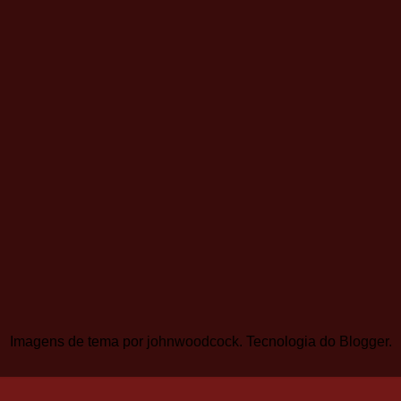
Imagens de tema por
johnwoodcock
. Tecnologia do
Blogger
.