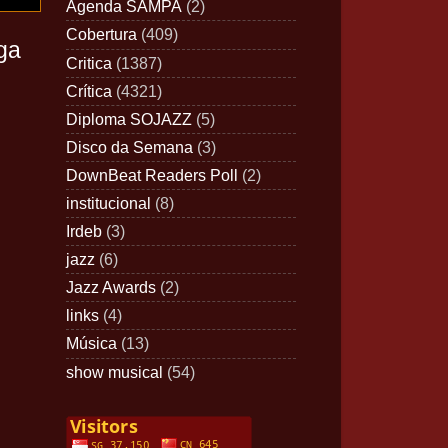
Agenda SAMPA
(2)
Cobertura
(409)
ga
Critica
(1387)
Crítica
(4321)
Diploma SOJAZZ
(5)
Disco da Semana
(3)
DownBeat Readers Poll
(2)
institucional
(8)
Irdeb
(3)
jazz
(6)
Jazz Awards
(2)
links
(4)
Música
(13)
show musical
(54)