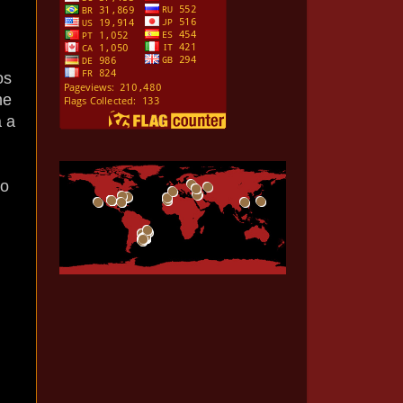
os
me
a a
no