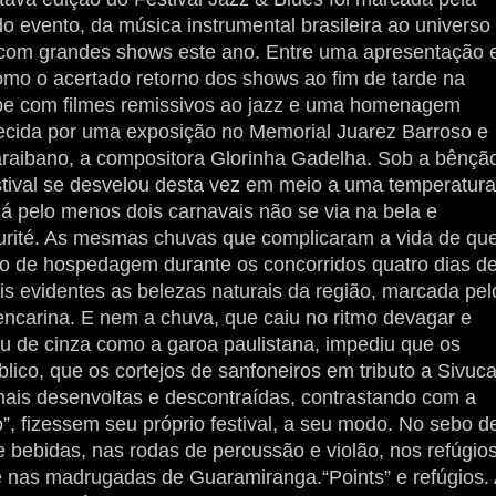
do evento, da música instrumental brasileira ao universo
u com grandes shows este ano. Entre uma apresentação 
mo o acertado retorno dos shows ao fim de tarde na
lube com filmes remissivos ao jazz e uma homenagem
uecida por uma exposição no Memorial Juarez Barroso e
araibano, a compositora Glorinha Gadelha. Sob a bênçã
stival se desvelou desta vez em meio a uma temperatura
pelo menos dois carnavais não se via na bela e
urité. As mesmas chuvas que complicaram a vida de q
 de hospedagem durante os concorridos quatro dias d
is evidentes as belezas naturais da região, marcada pel
lencarina. E nem a chuva, que caiu no ritmo devagar e
u de cinza como a garoa paulistana, impediu que os
blico, que os cortejos de sanfoneiros em tributo a Sivuc
mais desenvoltas e descontraídas, contrastando com a
o”, fizessem seu próprio festival, a seu modo. No sebo d
 bebidas, nas rodas de percussão e violão, nos refúgio
e nas madrugadas de Guaramiranga.“Points” e refúgios.