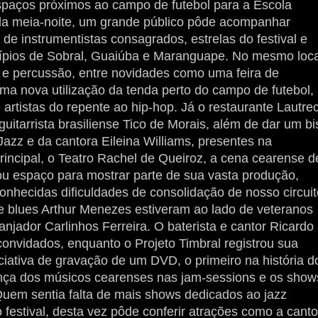
spaços próximos ao campo de futebol para a Escola
s da meia-noite, um grande público pôde acompanhar
 de instrumentistas consagrados, estrelas do festival e
cípios de Sobral, Guaiúba e Maranguape. No mesmo loca
o e percussão, entre novidades como uma feira de
ma nova utilização da tenda perto do campo de futebol,
artistas do repente ao hip-hop. Já o restaurante Lautre
uitarrista brasiliense Tico de Morais, além de dar um bi
azz e da cantora Eileina Williams, presentes na
rincipal, o Teatro Rachel de Queiroz, a cena cearense d
ou espaço para mostrar parte de sua vasta produção,
onhecidas dificuldades de consolidação de nosso circuit
de blues Arthur Menezes estiveram ao lado de veteranos
ranjador Carlinhos Ferreira. O baterista e cantor Ricardo
nvidados, enquanto o Projeto Timbral registrou sua
iativa de gravação de um DVD, o primeiro na história d
sença dos músicos cearenses nas jam-sessions e os show
Quem sentia falta de mais shows dedicados ao jazz
o festival, desta vez pôde conferir atrações como a cant