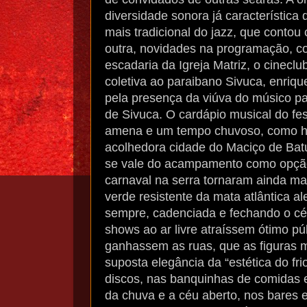
diversidade sonora já característica 
mais tradicional do jazz, que conto
outra, novidades na programação, co
escadaria da Igreja Matriz, o cinec
coletiva ao paraibano Sivuca, enriq
pela presença da viúva do músico p
de Sivuca. O cardápio musical do fe
amena e um tempo chuvoso, como há 
acolhedora cidade do Maciço de Bat
se vale do acampamento como opção
carnaval na serra tornaram ainda ma
verde resistente da mata atlântica a
sempre, cadenciada e fechando o cé
shows ao ar livre atraíssem ótimo pú
ganhassem as ruas, que as figuras 
suposta elegância da “estética do fri
discos, nas banquinhas de comidas e
da chuva e a céu aberto, nos bares 