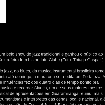
z um belo show de jazz tradicional e ganhou o público ao
exta-feira tem bis no Iate Clube (Foto: Thiago Gaspar )
o jazz, do blues, da música instrumental brasileira tomo
nta até domingo, a maratona se reedita em Fortaleza. A
e influências fez dos quatro dias de tempo bonito pra
música e recordar Sivuca, um de seus maiores mestres.
usical de apresentações em Guaramiranga reuniu, mais
rumentistas e intérpretes das cenas local e nacional, a
tava edição do Festival Jazz & Blues foi marcada pela