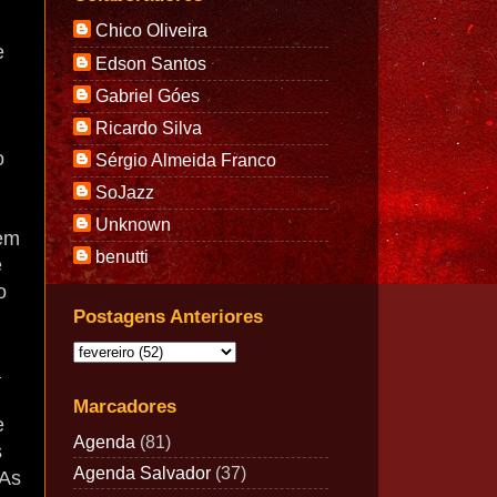
Chico Oliveira
e
Edson Santos
Gabriel Góes
Ricardo Silva
o
Sérgio Almeida Franco
SoJazz
Unknown
uem
benutti
e
o
Postagens Anteriores
a
Marcadores
e
Agenda
(81)
s
Agenda Salvador
(37)
 As