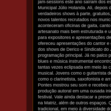
jam-sessions este ano saíram dos e
Municipal Júlio Holanda. Ali, depoi
verdadeiros shows à parte, gratuitos,
novos talentos recrutados nos muni
aconteceram oficinas de gaita, cant
artesanato mais bem estruturada e u
para expositores e apresentações de 
ofereceu apresentações do cantor e g
dos shows de Derico e Sindicato do J
programação principal. Já no palco p
blues e música instrumental encontr
tantas vezes eclipsada em meio às c
musical. Jovens como o guitarrista 
como o clarinetista, saxofonista e ar
Pontes mostrou seu som e recebeu co
produção autoral em uma ousada inic
festival. Vale ainda destacar a pre
na Matriz, além de outros espaços. 
tradicional, em meio à diversidade d