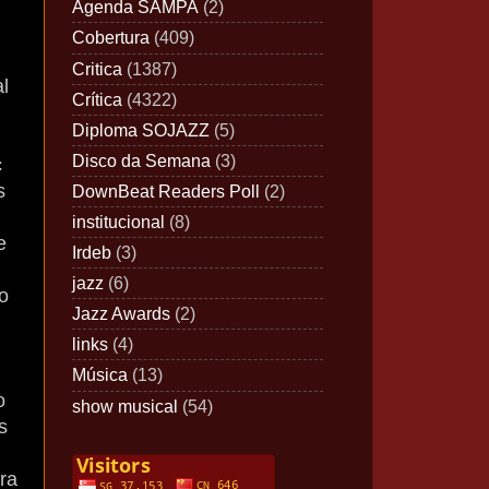
Agenda SAMPA
(2)
Cobertura
(409)
Critica
(1387)
l
Crítica
(4322)
Diploma SOJAZZ
(5)
Disco da Semana
(3)
c
s
DownBeat Readers Poll
(2)
institucional
(8)
e
Irdeb
(3)
jazz
(6)
o
Jazz Awards
(2)
links
(4)
Música
(13)
o
show musical
(54)
s
ora