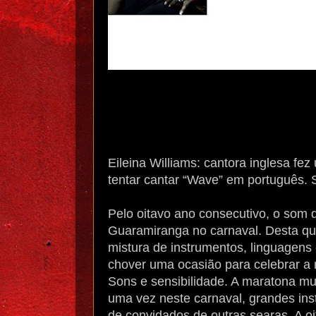
Eileina Williams: cantora inglesa fe
tentar cantar “Wave” em português. S
Pelo oitavo ano consecutivo, o som d
Guaramiranga no carnaval. Desta qui
mistura de instrumentos, linguagens 
chover uma ocasião para celebrar a 
Sons e sensibilidade. A maratona m
uma vez neste carnaval, grandes inst
de convidados de outras searas. A oi