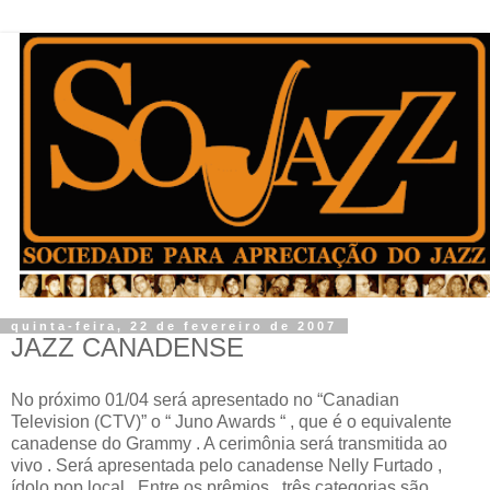
quinta-feira, 22 de fevereiro de 2007
JAZZ CANADENSE
No próximo 01/04 será apresentado no “Canadian
Television (CTV)” o “ Juno Awards “ , que é o equivalente
canadense do Grammy . A cerimônia será transmitida ao
vivo . Será apresentada pelo canadense Nelly Furtado ,
ídolo pop local . Entre os prêmios , três categorias são