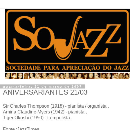
quarta-feira, 21 de março de 2007
ANIVERSARIANTES 21/03
Sir Charles Thompson (1918) - pianista / organista ,
Amina Claudine Myers (1942) - pianista ,
Tiger Okoshi (1950) - trompetista
Fonte :JazzTimes