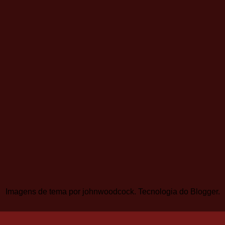
Imagens de tema por
johnwoodcock
. Tecnologia do
Blogger
.