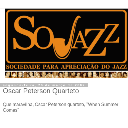
segunda-feira, 26 de março de 2007
Oscar Peterson Quarteto
Que maravilha, Oscar Peterson quarteto, "When Summer
Comes"