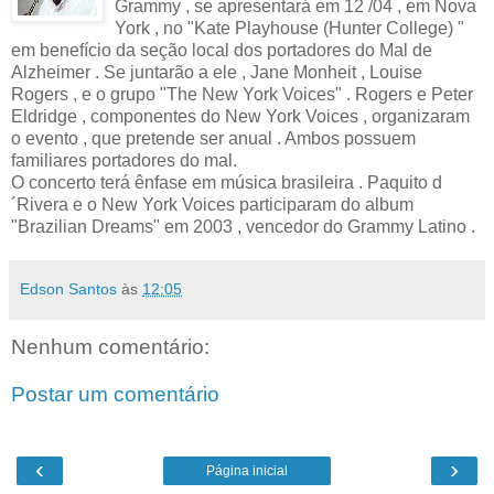
Grammy , se apresentará em 12 /04 , em Nova
York , no "Kate Playhouse (Hunter College) "
em benefício da seção local dos portadores do Mal de
Alzheimer . Se juntarão a ele , Jane Monheit , Louise
Rogers , e o grupo "The New York Voices" . Rogers e Peter
Eldridge , componentes do New York Voices , organizaram
o evento , que pretende ser anual . Ambos possuem
familiares portadores do mal.
O concerto terá ênfase em música brasileira . Paquito d
´Rivera e o New York Voices participaram do album
"Brazilian Dreams" em 2003 , vencedor do Grammy Latino .
Edson Santos
às
12:05
Nenhum comentário:
Postar um comentário
‹
›
Página inicial