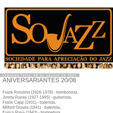
segunda-feira, 20 de agosto de 2007
ANIVERSARIANTES 20/08
Frank Rosolino (1926-1978) - trombonista,
Jimmy Raney (1927-1995) - guitarrista,
Frank Capp (1931) - baterista,
Milford Graves (1941) - baterista,
Enrico Rava (1943) - trompetista,