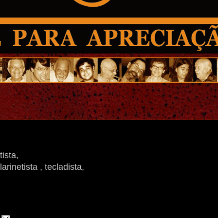
ista,
rinetista , tecladista,