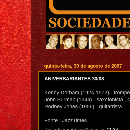
quinta-feira, 30 de agosto de 2007
ANIVERSARIANTES 30/08
Kenny Dorham (1924-1972) - trompet
John Surman (1944) - saxofonista , cla
Rodney Jones (1956) - guitarrista
Fonte : JazzTimes
Postado por
Edson Santos
às
11:34