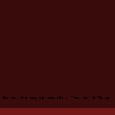
Imagens de tema por
johnwoodcock
. Tecnologia do
Blogger
.