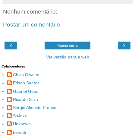
Nenhum comentário:
Postar um comentário
‹
›
Página inicial
Ver versão para a web
Colaboradores
Chico Oliveira
Edson Santos
Gabriel Góes
Ricardo Silva
Sérgio Almeida Franco
SoJazz
Unknown
benutti