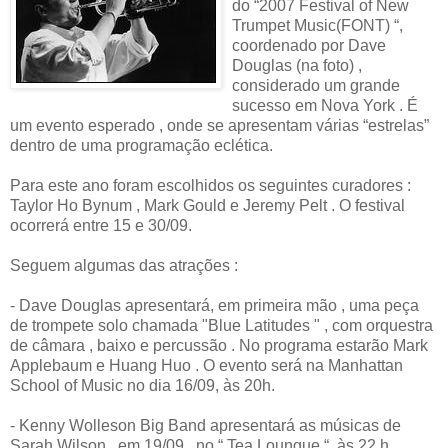
do “2007 Festival of New
Trumpet Music(FONT) “,
coordenado por Dave
Douglas (na foto) ,
considerado um grande
sucesso em Nova York . É
um evento esperado , onde se apresentam várias “estrelas”
dentro de uma programação eclética.
Para este ano foram escolhidos os seguintes curadores :
Taylor Ho Bynum , Mark Gould e Jeremy Pelt . O festival
ocorrerá entre 15 e 30/09.
Seguem algumas das atrações :
- Dave Douglas apresentará, em primeira mão , uma peça
de trompete solo chamada "Blue Latitudes " , com orquestra
de câmara , baixo e percussão . No programa estarão Mark
Applebaum e Huang Huo . O evento será na Manhattan
School of Music no dia 16/09, às 20h.
- Kenny Wolleson Big Band apresentará as músicas de
Sarah Wilson , em 19/09 , no “ Tea Loungue “, às 22 h .