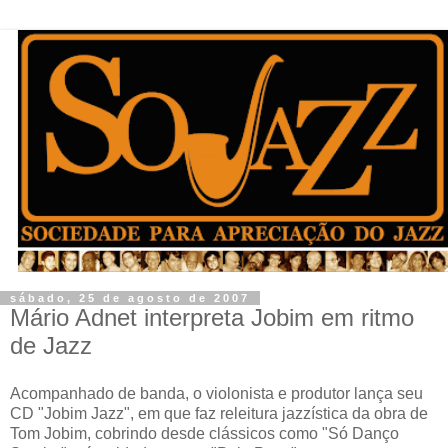
sábado, 25 de agosto de 2007
Mário Adnet interpreta Jobim em ritmo
de Jazz
Acompanhado de banda, o violonista e produtor lança seu
CD "Jobim Jazz", em que faz releitura jazzística da obra de
Tom Jobim, cobrindo desde clássicos como "Só Danço