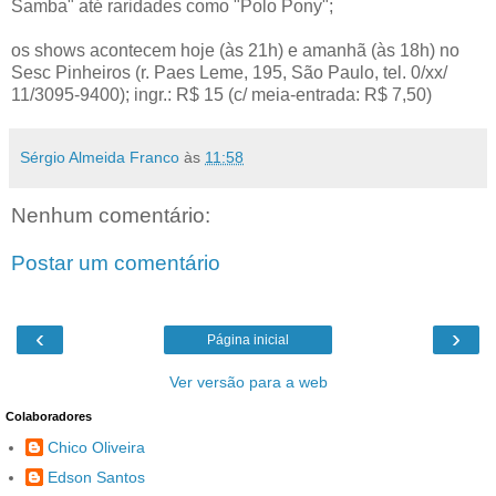
Samba" até raridades como "Polo Pony";
os shows acontecem hoje (às 21h) e amanhã (às 18h) no
Sesc Pinheiros (r. Paes Leme, 195, São Paulo, tel. 0/xx/
11/3095-9400); ingr.: R$ 15 (c/ meia-entrada: R$ 7,50)
Sérgio Almeida Franco
às
11:58
Nenhum comentário:
Postar um comentário
‹
›
Página inicial
Ver versão para a web
Colaboradores
Chico Oliveira
Edson Santos