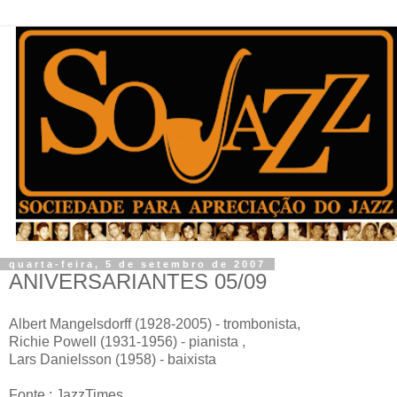
quarta-feira, 5 de setembro de 2007
ANIVERSARIANTES 05/09
Albert Mangelsdorff (1928-2005) - trombonista,
Richie Powell (1931-1956) - pianista ,
Lars Danielsson (1958) - baixista
Fonte : JazzTimes