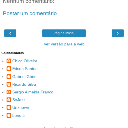
Nenhum comentário:
Postar um comentário
‹
›
Página inicial
Ver versão para a web
Colaboradores
Chico Oliveira
Edson Santos
Gabriel Góes
Ricardo Silva
Sérgio Almeida Franco
SoJazz
Unknown
benutti