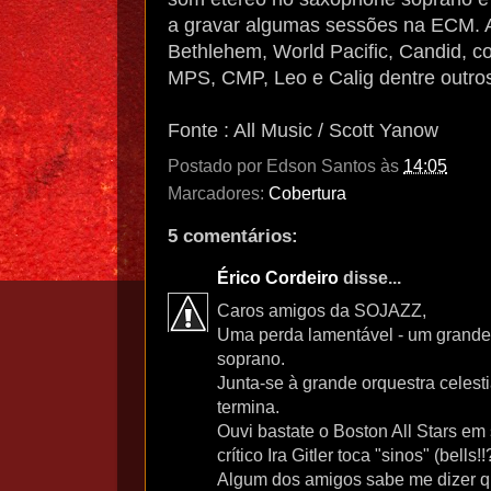
a gravar algumas sessões na ECM. Al
Bethlehem, World Pacific, Candid, co
MPS, CMP, Leo e Calig dentre outro
Fonte : All Music / Scott Yanow
Postado por
Edson Santos
às
14:05
Marcadores:
Cobertura
5 comentários:
Érico Cordeiro
disse...
Caros amigos da SOJAZZ,
Uma perda lamentável - um grande 
soprano.
Junta-se à grande orquestra celes
termina.
Ouvi bastate o Boston All Stars e
crítico Ira Gitler toca "sinos" (bells!
Algum dos amigos sabe me dizer q