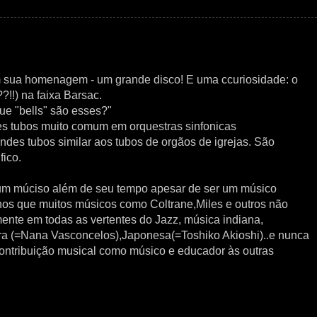
em sua homenagem - um grande disco! E uma ccuriosidade: o
!??!!) na faixa Barsac.
e "bells" são esses?"
es tubos muito comum em orquestras sinfonicas
des tubos similar aos tubos de orgãos de igrejas. São
ico.
 um múciso além de seu tempo apesar de ser um músico
hos que muitos músicos como Coltrane,Miles e outros não
ente em todas as vertentes do Jazz, música indiana,
ra (=Nana Vasconcelos),Japonesa(=Toshiko Akioshi)..e nunca
ntribuição musical como músico e educador às outras