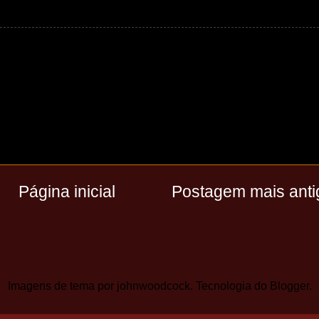
Página inicial
Postagem mais anti
Imagens de tema por
johnwoodcock
. Tecnologia do
Blogger
.