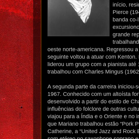
início, re
Pierce (19
banda co-l
excursiono
grande re
trabalhand
oeste norte-americana. Regressou a
seguinte voltou a atuar com Kenton.
liderou um grupo com a pianista at
trabalhou com Charles Mingus (1962
A segunda parte da carreira iniciou
1967. Conhecido com um altoísta fo
desenvolvido a partir do estilo de C
influências do folclore de outras cul
viajou para a Índia e o Oriente e no 
que Mariano trabalhou estão “Pork Pi
Catherine, a “United Jazz and Rock
som etéreo no saxophone soprano e 