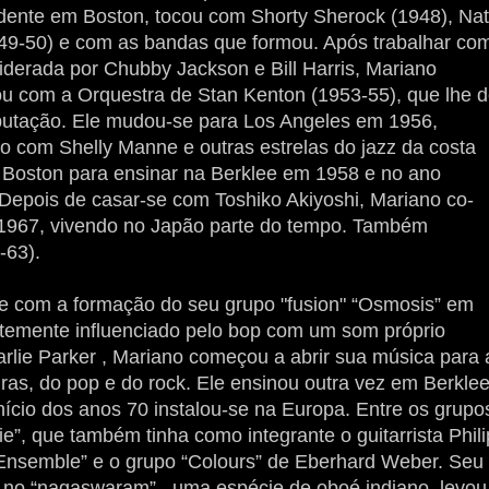
sidente em Boston, tocou com Shorty Sherock (1948), Nat
49-50) e com as bandas que formou. Após trabalhar co
iderada por Chubby Jackson e Bill Harris, Mariano
u com a Orquestra de Stan Kenton (1953-55), que lhe 
putação. Ele mudou-se para Los Angeles em 1956,
o com Shelly Manne e outras estrelas do jazz da costa
 Boston para ensinar na Berklee em 1958 e no ano
 Depois de casar-se com Toshiko Akiyoshi, Mariano co-
é 1967, vivendo no Japão parte do tempo. Também
-63).
-se com a formação do seu grupo "fusion" “Osmosis” em
rtemente influenciado pelo bop com um som próprio
harlie Parker , Mariano começou a abrir sua música para 
turas, do pop e do rock. Ele ensinou outra vez em Berklee
início dos anos 70 instalou-se na Europa. Entre os grupo
e”, que também tinha como integrante o guitarrista Phili
 Ensemble” e o grupo “Colours” de Eberhard Weber. Seu
no “nagaswaram” , uma espécie de oboé indiano, levou