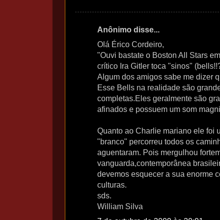
Anônimo disse...
Olá Érico Cordeiro,
"Ouvi bastate o Boston All Stars 
crítico Ira Gitler toca "sinos" (bells!
Algum dos amigos sabe me dizer qu
Esse Bells na realidade são grand
completas.Eles geralmente são gran
afinados e possuem um som magnif
Quanto ao Charlie mariano ele foi
"branco" percorreu todos os camin
aguentaram. Pois mergulhou fortem
vanguarda,contemporânea brasilei
devemos esquecer a sua enorme co
culturas.
sds.
William Silva