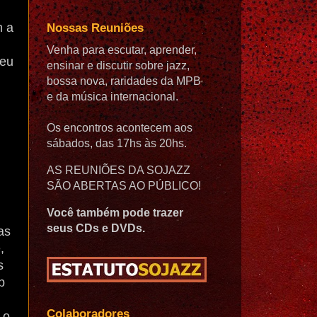
m a
Nossas Reuniões
Venha para escutar, aprender,
deu
ensinar e discutir sobre jazz,
bossa nova, raridades da MPB
e da música internacional.
Os encontros acontecem aos
sábados, das 17hs às 20hs.
AS REUNIÕES DA SOJAZZ
SÃO ABERTAS AO PÚBLICO!
Você também pode trazer
seus CDs e DVDs.
as
,
s
p
Colaboradores
-o