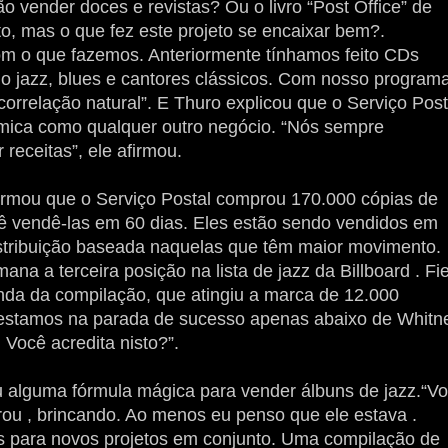
o vender doces e revistas? Ou o livro “Post Office” de
, mas o que fez este projeto se encaixar bem?.
om o que fazemos. Anteriormente tínhamos feito CDs
o jazz, blues e cantores clássicos. Com nosso program
correlação natural”. E Thuro explicou que o Serviço Post
ômica como qualquer outro negócio. “Nós sempre
receitas”, ele afirmou.
irmou que o Serviço Postal comprou 170.000 cópias de
vê vendê-las em 60 dias. Eles estão sendo vendidos em
stribuição baseada naquelas que têm maior movimento.
ana a terceira posição na lista de jazz da Billboard . Fi
enda da compilação, que atingiu a marca de 12.000
 estamos na parada de sucesso apenas abaixo de Whitn
Você acredita nisto?”.
u alguma fórmula mágica para vender álbuns de jazz.“V
ou , brincando. Ao menos eu penso que ele estava .
os para novos projetos em conjunto. Uma compilação de