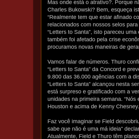
Mas onde está o atrativo?. Porque nã
Charles Bukowski? Bem, esqueça isto
“Realmente tem que estar afinado c
relacionados com nossos selos para 
“Letters to Santa”, isto pareceu uma 
também foi afetado pela crise econ
procuramos novas maneiras de gerar 
Vamos falar de números. Thuro conf
“Letters to Santa” da Concord e pre
9.800 das 36.000 agências com a di
“Letters to Santa” alcançou nesta sem
está surpreso e gratificado com a v
unidades na primeira semana. “Nós
Houston e acima de Kenny Chesney. 
Faz você imaginar se Field descobri
sabe que não é uma má ideia” declar
Atualmente, Field e Thuro têm plan