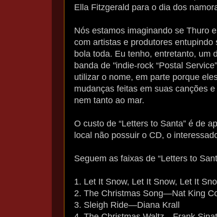
Ella Fitzgerald para o dia dos namora
Nós estamos imaginando se Thuro e
com artistas e produtores entupind
bola toda. Eu tenho, entretanto, um 
banda de "indie-rock “Postal Service
utilizar o nome, em parte porque el
mudanças feitas em suas canções e n
nem tanto ao mar.
O custo de “Letters to Santa” é de a
local não possuir o CD, o interessado
Seguem as faixas de “Letters to San
1. Let It Snow, Let It Snow, Let It 
2. The Christmas Song—Nat King C
3. Sleigh Ride—Diana Krall
4. The Christmas Waltz—Frank Sinat