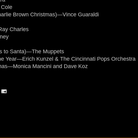
 Cole
Charlie Brown Christmas)—Vince Guaraldi
Ray Charles
oney
ers to Santa)—The Muppets
 the Year—Erich Kunzel & The Cincinnati Pops Orchestra
stmas—Monica Mancini and Dave Koz