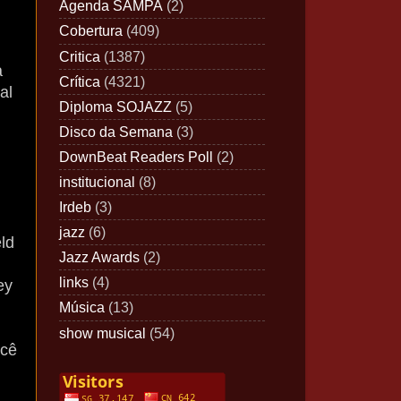
Agenda SAMPA
(2)
Cobertura
(409)
Critica
(1387)
a
Crítica
(4321)
al
Diploma SOJAZZ
(5)
Disco da Semana
(3)
DownBeat Readers Poll
(2)
institucional
(8)
Irdeb
(3)
jazz
(6)
eld
Jazz Awards
(2)
links
(4)
ey
Música
(13)
show musical
(54)
ocê