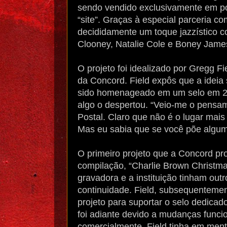
sendo vendido exclusivamente em pos
“site”. Graças à especial parceria 
decididamente um toque jazzístico c
Clooney, Natalie Cole e Boney James
O projeto foi idealizado por Gregg 
da Concord. Field expôs que a ideia 
sido homenageado em um selo em 2
algo o despertou. “Veio-me o pensa
Postal. Claro que não é o lugar mai
Mas eu sabia que se você põe algum
O primeiro projeto que a Concord pr
compilação, “Charlie Brown Christma
gravadora e a instituição tinham out
continuidade. Field, subsequentemen
projeto para suportar o selo dedicad
foi adiante devido a mudanças funci
comercialmente. Field tinha em ment