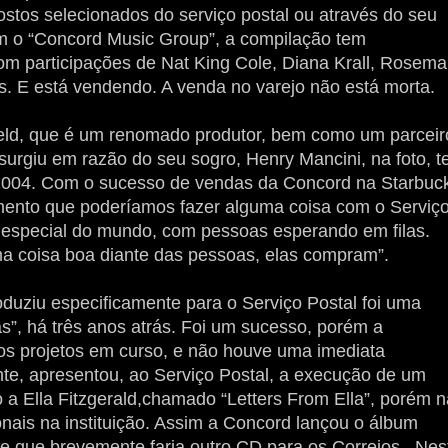
tos selecionados do serviço postal ou através do seu
com o “Concord Music Group”, a compilação tem
om participações de Nat King Cole, Diana Krall, Rosema
. E está vendendo. A venda no varejo não está morta.
Field, que é um renomado produtor, bem como um parceir
surgiu em razão do seu sogro, Henry Mancini, na foto, t
004. Com o sucesso de vendas da Concord na Starbuc
mento que poderíamos fazer alguma coisa com o Serviç
s especial do mundo, com pessoas esperando em filas.
a coisa boa diante das pessoas, elas compram”.
oduziu especificamente para o Serviço Postal foi uma
s”, há três anos atrás. Foi um sucesso, porém a
ros projetos em curso, e não houve uma imediata
te, apresentou, ao Serviço Postal, a execução de um
o a Ella Fitzgerald,chamado “Letters From Ella”, porém 
onais na instituição. Assim a Concord lançou o álbum
e que brevemente faria outro CD para os Correios . Nes