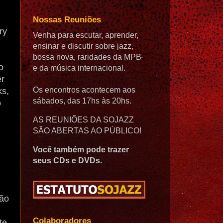
Nossas Reuniões
ry
Venha para escutar, aprender,
ensinar e discutir sobre jazz,
bossa nova, raridades da MPB
o
e da música internacional.
er
Os encontros acontecem aos
ks,
sábados, das 17hs às 20hs.
o
AS REUNIÕES DA SOJAZZ
SÃO ABERTAS AO PÚBLICO!
Você também pode trazer
seus CDs e DVDs.
não
Colaboradores
te