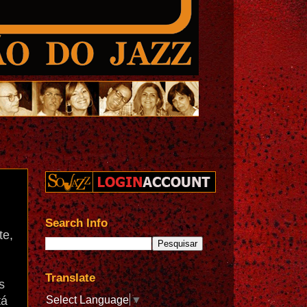
Search Info
te,
Translate
s
Select Language
▼
tá