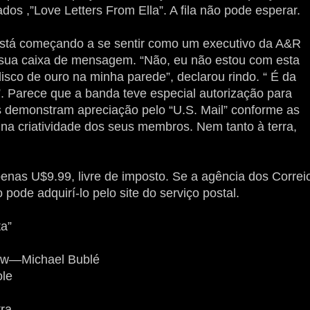
dos ,”Love Letters From Ella”. A fila não pode esperar.
stá começando a se sentir como um executivo da A&R
o sua caixa de mensagem. “Não, eu não estou com esta
disco de ouro na minha parede”, declarou rindo. “ É da
”. Parece que a banda teve especial autorização para
es demonstram apreciação pelo “U.S. Mail” conforme as
a criatividade dos seus membros. Nem tanto à terra,
penas U$9.99, livre de imposto. Se a agência dos Correi
 pode adquirí-lo pelo site do serviço postal.
ta”
Snow—Michael Bublé
ole
ra