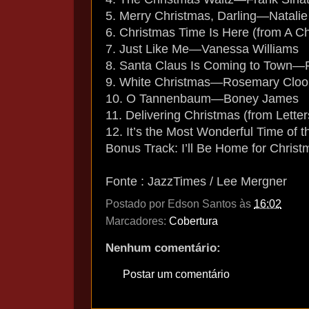
5. Merry Christmas, Darling—Natalie
6. Christmas Time Is Here (from A 
7. Just Like Me—Vanessa Williams
8. Santa Claus Is Coming to Town—
9. White Christmas—Rosemary Clo
10. O Tannenbaum—Boney James
11. Delivering Christmas (from Lett
12. It’s the Most Wonderful Time of
Bonus Track: I’ll Be Home for Chri
Fonte : JazzTimes / Lee Mergner
Postado por
Edson Santos
às
16:02
Marcadores:
Cobertura
Nenhum comentário:
Postar um comentário