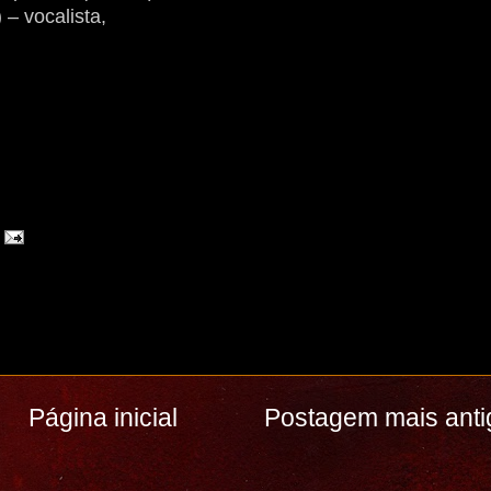
 – vocalista,
,
Página inicial
Postagem mais anti