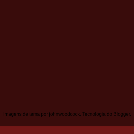
Imagens de tema por
johnwoodcock
. Tecnologia do
Blogger
.