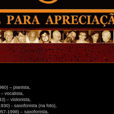
60) – pianista,
– vocalista,
) – violonista,
30) - saxofonista (na foto),
57-1998) – saxofonista,