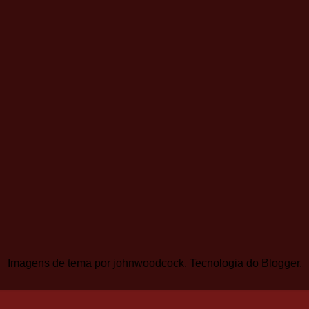
Imagens de tema por
johnwoodcock
. Tecnologia do
Blogger
.