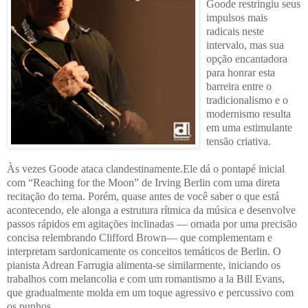
Goode restringiu seus
impulsos mais
radicais neste
intervalo, mas sua
opção encantadora
para honrar esta
barreira entre o
tradicionalismo e o
modernismo resulta
em uma estimulante
tensão criativa.
Às vezes Goode ataca clandestinamente.Ele dá o pontapé inicial
com “Reaching for the Moon” de Irving Berlin com uma direta
recitação do tema. Porém, quase antes de você saber o que está
acontecendo, ele alonga a estrutura rítmica da música e desenvolve
passos rápidos em agitações inclinadas — ornada por uma precisão
concisa relembrando Clifford Brown— que
complementam e
interpretam sardonicamente os conceitos temáticos de Berlin. O
pianista Adrean Farrugia alimenta-se similarmente, iniciando os
trabalhos com melancolia e com um romantismo a
la Bill Evans
,
que gradualmente molda em um toque agressivo e percussivo com
os punhos.