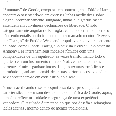
“Summary” de Goode, composta em homenagem a Edddie Harris,
encontra-o assentando-se em extensas linhas meditativas sobre
alegria, acompanhamento suingante, linhas que gradualmente
ascendem em curvilíneas declarações de liberdade. O solo
categoricamente angular de Farrugia acentua determinadamente o
não sentimentalismo do tributo para o seu amado mentor. “Reverse
the Charges” de Freddie Webster é propulsivo e convincentemente
delicado, como Goode. Farrugia, o baixista Kelly Sill e o baterista
Anthony Lee interagem seus modelos rítmicos com uma
complexidade de um sapateado, às vezes transformando todo o
quarteto em um instrumento rítmico. Notavelmente, como as
correntes rítmicas ganham intensidade, as texturas melódicas e
harmônicas ganham intensidade, e suas performances expandem –
se e aprofundam-se em cada estribilho e solo.
Nunca sacrificando o senso espirituoso da surpresa, que é a
característica do seu som
desde o início, a música de Goode, agora,
também, reflete maturidade e segurança de uma experiência
vencedora. O resultado é um trabalho que nos desafia a reimaginar
idéias aceitas , mesmo dentro de mentes tradicionais.