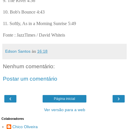
9. The River 4:36
10. Bob's Bounce
4:43
11. Softly, As in a Morning Sunrise 5:49
Fonte : JazzTimes / David Whiteis
Edson Santos
às
16:18
Nenhum comentário:
Postar um comentário
‹
›
Página inicial
Ver versão para a web
Colaboradores
Chico Oliveira