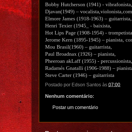
Bobby Hutcherson (1941) - vibrafonista
Djavan(1949) – vocalista,violonista,com
Elmore James (1918-1963) – guitarrista, 
Henri Texier (1945_ - baixista,
Hot Lips Page (1908-1954) - trompetista,
Jerome Kern (1895-1945) – pianista, co
Mou Brasil(1960) – guitarrista,
Paul Broadnax (1926) – pianista,
Pheeroan akLaff (1955) - percussionista,
Radamés Gnatalli (1906-1988) – pianista
Steve Carter (1946) – guitarrista
Postado por
Edson Santos
às
07:00
Nenhum comentário:
Postar um comentário