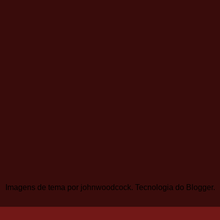
Imagens de tema por
johnwoodcock
. Tecnologia do
Blogger
.