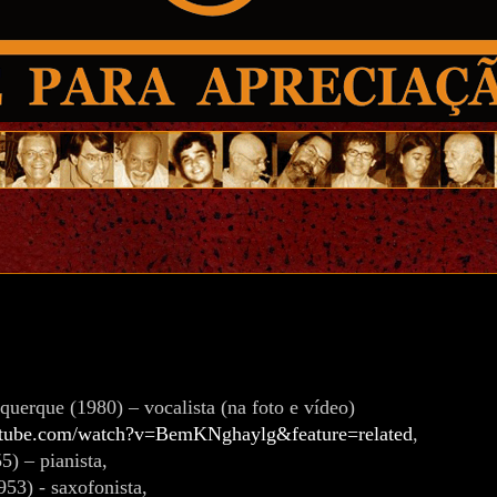
uerque (1980) – vocalista (na foto e vídeo)
utube.com/watch?v=BemKNghaylg&feature=related
,
) – pianista,
53) - saxofonista,