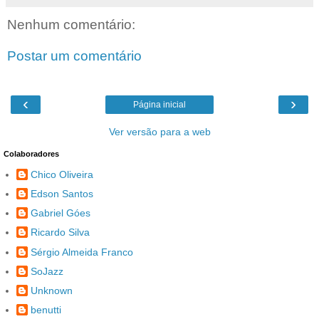
Nenhum comentário:
Postar um comentário
‹
›
Página inicial
Ver versão para a web
Colaboradores
Chico Oliveira
Edson Santos
Gabriel Góes
Ricardo Silva
Sérgio Almeida Franco
SoJazz
Unknown
benutti