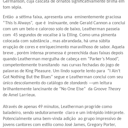
Germanson, cuja cascata de ornatos significativamente brilha em
tom sépia.
Então
a sétima faixa, apresenta uma
eminentemente graciosa
“This Is Always”,
que é
insinuante, onde Gerald Cannon a conclui
com um um belo e caloroso solo de baixo, Leatherman passeia
com
45 segundos de vocalise à la Elling. Como uma pimenta
colocada com substância , mas abrandada, há uma súbita
erupção de cores e enriquecimento maravilhoso de sabor. Aquela
breve , porém intensa promessa é preenchida duas faixas depois
quando Leatherman mergulha de cabeça em “Parker’s Mood”,
competentemente transitando
nas curvas fechadas do jogo de
palavras de King Pleasure. Um lindo suporte lento para
“I Ain’t
Got Nothing But the Blues” segue e Leatherman conclui com seu
único descolamento do catálogo de
standards
—um leitura
brilhantemente lancinante de “No One Else”
da
Groove Theory
de Amel Larrieux.
Através de apenas 49 minutos, Leatherman progride como
baladeiro, sendo sedutoramente
claro e um intrépido intérprete.
Potencialmente uma bem-vinda adição
ao grupo impressivo de
jovens cantores com estilo como José James, Gregory Porter,