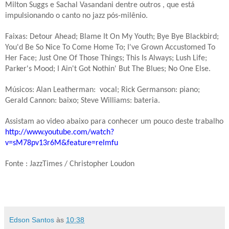
Milton Suggs e Sachal Vasandani dentre outros , que está
impulsionando o canto no jazz pós-milênio.
Faixas: Detour Ahead; Blame It On My Youth; Bye Bye Blackbird;
You'd Be So Nice To Come Home To; I've Grown Accustomed To
Her Face; Just One Of Those Things; This Is Always; Lush Life;
Parker's Mood; I Ain't Got Nothin' But The Blues; No One Else.
Músicos: Alan Leatherman:
vocal; Rick Germanson: piano;
Gerald Cannon: baixo; Steve Williams: bateria.
Assistam ao video abaixo para conhecer um pouco deste trabalho
http://www.youtube.com/watch?
v=sM78pv13r6M&feature=relmfu
Fonte : JazzTimes / Christopher Loudon
Edson Santos
às
10:38