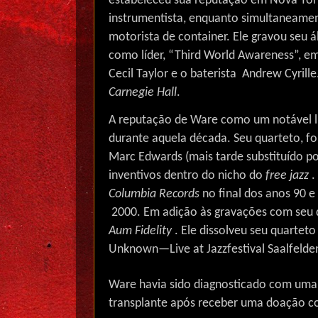
estabeleceu sua reputação em Nova Yo
instrumentista, enquanto simultaneame
motorista de container. Ele gravou seu á
como líder, “Third World Awareness”, e
Cecil Taylor e o baterista
Andrew Cyrille
Carnegie Hall
.
A reputação de Ware como um notável lí
durante aquela década. Seu quarteto, fo
Marc Edwards (mais tarde substituído po
inventivos dentro do nicho do
free jazz
.
Columbia Records
no final dos anos 90 
2000. Em adição às gravações com seu 
Aum Fidelity
. Ele dissolveu seu quartet
Unknown—Live at Jazzfestival Saalfelde
Ware havia sido diagnosticado com uma
transplante após receber uma doação co