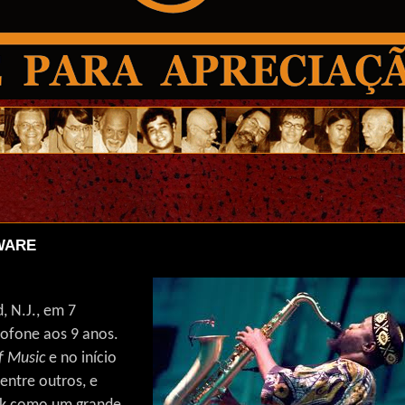
WARE
, N.J., em 7
ofone aos 9 anos.
f Music
e no início
dentre outros, e