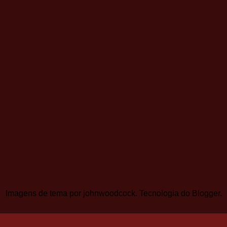
Imagens de tema por
johnwoodcock
. Tecnologia do
Blogger
.