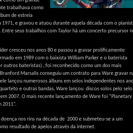
rk como um grande
nte trabalhava como
lbum de estreia
m 1971, e gravou e atuou durante aquela década com o pianis
. Entre seus trabalhos com Taylor há um concerto precursor 
der cresceu nos anos 80 e passou a gravar prolificamente
rmado em 1989 com o baixista William Parker e o baterista
r outros bateristas) , foi reconhecido como um dos mais
 Branford Marsalis conseguiu um contrato para Ware gravar n
e ele lançou numerosos álbuns em selos independentes nos an
quarteto e outras bandas, Ware lançou
discos solos pelo selo
o em 2007.
O mais recente lançamento de Ware foi “Planetary
n 2011”.
 doença nos rins na década de
2000 e submeteu-se a um
mo resultado de apelos através da internet.