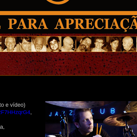
to e vídeo)
YRF7HHzqrG4
,
a,