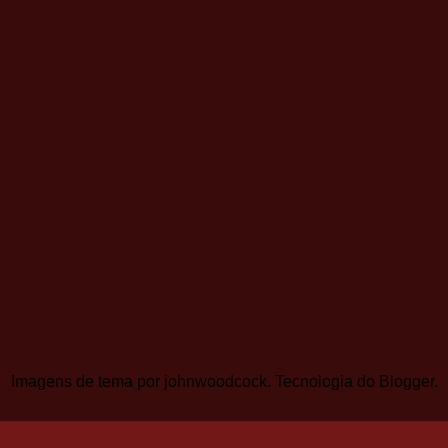
Imagens de tema por
johnwoodcock
. Tecnologia do
Blogger
.