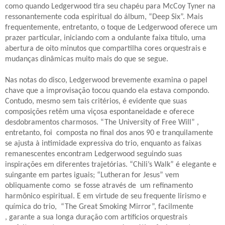
como quando Ledgerwood tira seu chapéu para McCoy Tyner na
ressonantemente coda espiritual do álbum, “Deep Six”. Mais
frequentemente, entretanto, o toque de Ledgerwood oferece um
prazer particular, iniciando com a ondulante faixa título, uma
abertura de oito minutos que compartilha cores orquestrais e
mudanças dinâmicas muito mais do que se segue.
Nas notas do disco, Ledgerwood brevemente examina o papel
chave que a improvisação tocou quando ela estava compondo.
Contudo, mesmo sem tais critérios, é evidente que suas
composições retêm uma viçosa espontaneidade e oferece
desdobramentos charmosos. “The University of Free Will” ,
entretanto, foi
composta no final dos anos 90 e tranquilamente
se ajusta à intimidade expressiva do trio, enquanto as faixas
remanescentes encontram Ledgerwood seguindo suas
inspirações em diferentes trajetórias. “Chili’s Walk” é elegante e
suingante em partes iguais; “Lutheran for Jesus” vem
obliquamente como
se fosse através de
um refinamento
harmônico espiritual. E em virtude de seu frequente lirismo e
química do trio,
“The Great Smoking Mirror”, facilmente
,
garante a sua longa duração com artíficios orquestrais