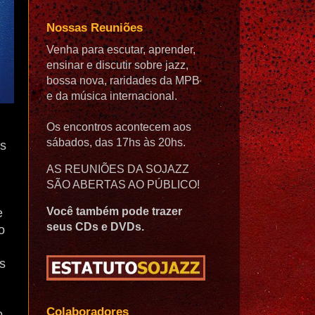
Nossas Reuniões
Venha para escutar, aprender,
ensinar e discutir sobre jazz,
bossa nova, raridades da MPB
e da música internacional.
Os encontros acontecem aos
sábados, das 17hs às 20hs.
as
AS REUNIÕES DA SOJAZZ
SÃO ABERTAS AO PÚBLICO!
Você também pode trazer
e
seus CDs e DVDs.
o
es
Colaboradores
o