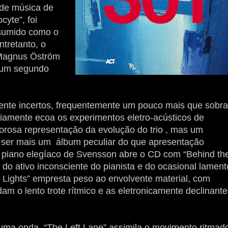
 de música de
cyte”, foi
ssumido como o
tretanto, o
 Magnus Öström
u um segundo
nte incertos, frequentemente um pouco mais que sobr
iamente ecoa os experimentos eletro-acústicos de
lorosa representação da evolução do trio , mas um
 ser mais um álbum peculiar do que apresentação
 O piano elegíaco de Svensson abre o CD com “Behind th
 do ativo inconsciente do pianista e do ocasional lament
ty Lights” empresta peso ao envolvente material, com
dam o lento trote rítmico e as eletronicamente declinant
ma onda, “The Left Lane” assimila o movimento ritmad