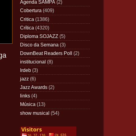
Agenda SAMPA
(2)
Cobertura
(409)
Critica
(1386)
Crítica
(4320)
Diploma SOJAZZ
(5)
Disco da Semana
(3)
DownBeat Readers Poll
(2)
ga
institucional
(8)
Irdeb
(3)
jazz
(6)
Jazz Awards
(2)
links
(4)
Música
(13)
show musical
(54)