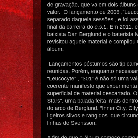
de gravação, que valem dois álbuns
valor. O lançamento de 2008 ,”Leuco
separado daquela sessões , e foi a
final da carreira do
e.s.t..
Em 2011, en
baixista Dan Berglund e o baterista
revisitou aquele material e compilo
álbum.
Lançamentos póstumos são tipicame
reunidas. Porém, enquanto necessar
“Leucocyte” , “301” é não só uma va
coerente manifesto que experimenta
superficial de material descartado.
Stars”, uma balada feita mais dentro
do arco de Berglund. “Inner City, Ci
ligeiros silvos e rangidos que circun
linhas de Svensson.
A fim de que o álbum comece como u