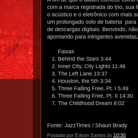
com a marca registrada do trio, sua l
o acústico e o eletrônico com mais s
um prolongado solo de bateria para 
de descargas digitais. Benvindo, não
apontando para intrigantes avenidas
Faixas
1. Behind the Stars 3:44
2. Inner City, City Lights 11:48
3. The Left Lane 13:37
4. Houston, the 5th 3:34
5. Three Falling Free, Pt. I 5:49
6. Three Falling Free, Pt. II 14:30
7. The Childhood Dream 8:02
Fonte: JazzTimes / Shaun Brady
Postado por
Edson Santos
às
10:30