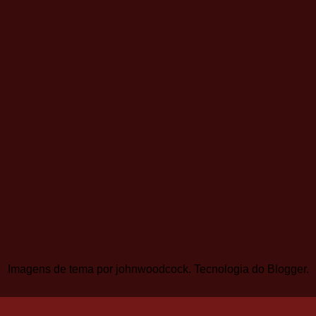
Imagens de tema por
johnwoodcock
. Tecnologia do
Blogger
.