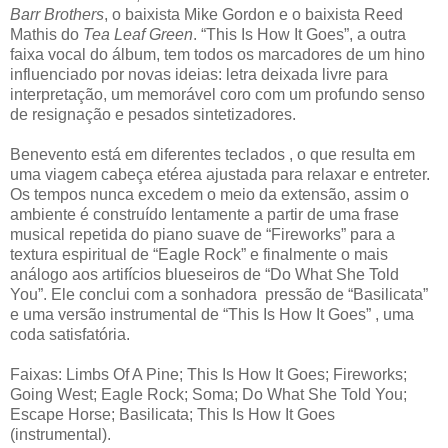
Barr Brothers
, o baixista Mike Gordon e o baixista Reed
Mathis do
Tea Leaf Green
. “This Is How It Goes”, a outra
faixa vocal do álbum, tem todos os marcadores de um hino
influenciado por novas ideias: letra deixada livre para
interpretação, um memorável coro com um profundo senso
de resignação e pesados sintetizadores.
Benevento está em diferentes teclados , o que resulta em
uma viagem cabeça etérea ajustada para relaxar e entreter.
Os tempos nunca excedem o meio da extensão, assim o
ambiente é construído lentamente a partir de uma frase
musical repetida do piano suave de “Fireworks” para a
textura espiritual de “Eagle Rock” e finalmente o mais
análogo aos artifícios blueseiros de “Do What She Told
You”. Ele conclui com a sonhadora pressão de “Basilicata”
e uma versão instrumental de “This Is How It Goes” , uma
coda satisfatória.
Faixas: Limbs Of A Pine; This Is How It Goes; Fireworks;
Going West; Eagle Rock; Soma; Do What She Told You;
Escape Horse; Basilicata; This Is How It Goes
(instrumental).