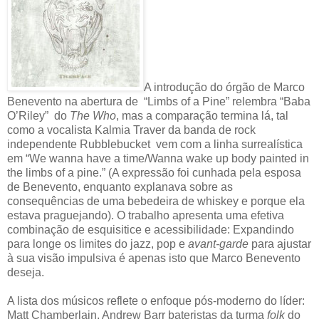
A introdução do órgão de Marco
Benevento na abertura de “Limbs of a Pine” relembra “Baba
O’Riley” do
The Who
, mas a comparação termina lá, tal
como a vocalista Kalmia Traver da banda de rock
independente Rubblebucket vem com a linha surrealística
em “We wanna have a time/Wanna wake up body painted in
the limbs of a pine.” (A expressão foi cunhada pela esposa
de Benevento, enquanto explanava sobre as
consequências de uma bebedeira de whiskey e porque ela
estava praguejando). O trabalho apresenta uma efetiva
combinação de esquisitice e acessibilidade: Expandindo
para longe os limites do jazz, pop e
avant-garde
para ajustar
à sua visão impulsiva é apenas isto que Marco Benevento
deseja.
A lista dos músicos reflete o enfoque pós-moderno do líder:
Matt Chamberlain, Andrew Barr bateristas da turma
folk
do