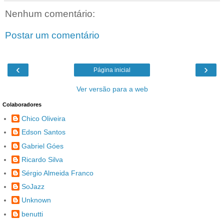
Nenhum comentário:
Postar um comentário
‹
›
Página inicial
Ver versão para a web
Colaboradores
Chico Oliveira
Edson Santos
Gabriel Góes
Ricardo Silva
Sérgio Almeida Franco
SoJazz
Unknown
benutti