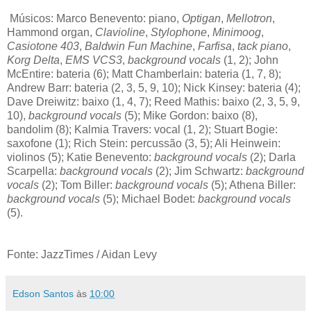
Músicos: Marco Benevento: piano,
Optigan
,
Mellotron
,
Hammond organ,
Clavioline
,
Stylophone
,
Minimoog
,
Casiotone 403
,
Baldwin Fun Machine
,
Farfisa
,
tack piano
,
Korg Delta
,
EMS VCS3
,
background vocals
(1, 2); John
McEntire: bateria (6); Matt Chamberlain: bateria (1, 7, 8);
Andrew Barr: bateria (2, 3, 5, 9, 10); Nick Kinsey: bateria (4);
Dave Dreiwitz: baixo (1, 4, 7); Reed Mathis: baixo (2, 3, 5, 9,
10),
background vocals
(5); Mike Gordon: baixo (8),
bandolim (8); Kalmia Travers: vocal (1, 2); Stuart Bogie:
saxofone (1); Rich Stein: percussão (3, 5); Ali Heinwein:
violinos (5); Katie Benevento:
background vocals
(2); Darla
Scarpella:
background vocals
(2); Jim Schwartz:
background
vocals
(2); Tom Biller:
background vocals
(5); Athena Biller:
background vocals
(5); Michael Bodet:
background vocals
(5).
Fonte: JazzTimes / Aidan Levy
Edson Santos
às
10:00