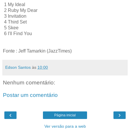
1 My Ideal
2 Ruby My Dear
3 Invitation
4 Third Set
5 Skee
6 I'll Find You
Fonte : Jeff Tamarkin (JazzTimes)
Edson Santos
às
10:00
Nenhum comentário:
Postar um comentário
‹
›
Página inicial
Ver versão para a web