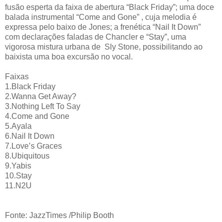
fusão esperta da faixa de abertura “Black Friday”; uma doce
balada instrumental “Come and Gone” , cuja melodia é
expressa pelo baixo de Jones; a frenética “Nail It Down”
com declarações faladas de Chancler e “Stay”, uma
vigorosa mistura urbana de Sly Stone, possibilitando ao
baixista uma boa excursão no vocal.
Faixas
1.Black Friday
2.Wanna Get Away?
3.Nothing Left To Say
4.Come and Gone
5.Ayala
6.Nail It Down
7.Love’s Graces
8.Ubiquitous
9.Yabis
10.Stay
11.N2U
Fonte: JazzTimes /Philip Booth