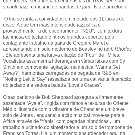
que poderia ser apreciada entre os fãs de R&B,
neo-soul
,
smooth jazz
e mesmo de bandas de
jam
. Isto é um elogio.
O trio se junta a convidados em metade das 11 faixas do
disco. A que tem mais intensidade jazzística é
provavelmente a de encerramento, “N2U”, com textura
lacrimosa do teclado e ritmos brandos cobertos pelo
contagiante trabalho da gaita de Gregoire Maret e
apresentando um solo moderno de Beasley no retrô
Rhodes
. Ele apresenta uma furtiva citação de “Four” de Miles.
Vocalistas assumem a liderança em várias faixas com Sy
Smith em comovente agitação na métrica “Wanna Get
Away?”; harmonias carregadas de pegada de R&B em
“Nothing Left to Say” ressaltada por uma cativante ilustração
do teclado e a sedosa balada “Love’s Graces”.
O sax barítono de Bob Sheppard assegura a firmemente
assentada “Ayala”, tingida com ritmos e texturas do Oriente
Médio ilustrada com o vibrafone de Chancler e um breve
solo de Jones , enquanto a ação musical move-se para a
África através de “Yabis” com pegadas hipnóticas , um
trabalho alucinado do sintetizador e um solo de trombone de
Francisco Torres. Há um momento ensurdecedor aqui na