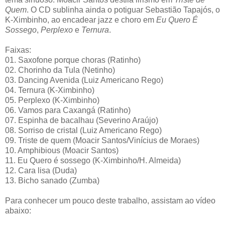
Quem
. O CD sublinha ainda o potiguar Sebastião Tapajós, o
K-Ximbinho, ao encadear jazz e choro em
Eu Quero É
Sossego
,
Perplexo
e
Ternura
.
Faixas:
01. Saxofone porque choras (Ratinho)
02. Chorinho da Tula (Netinho)
03. Dancing Avenida (Luiz Americano Rego)
04. Ternura (K-Ximbinho)
05. Perplexo (K-Ximbinho)
06. Vamos para Caxangá (Ratinho)
07. Espinha de bacalhau (Severino Araújo)
08. Sorriso de cristal (Luiz Americano Rego)
09. Triste de quem (Moacir Santos/Vinícius de Moraes)
10. Amphibious (Moacir Santos)
11. Eu Quero é sossego (K-Ximbinho/H. Almeida)
12. Cara lisa (Duda)
13. Bicho sanado (Zumba)
Para conhecer um pouco deste trabalho, assistam ao vídeo
abaixo: