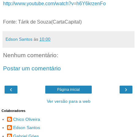
http://www.youtube.com/watch?v=h6Y6krzenFo
Fonte: Tárik de Souza(CartaCapital)
Edson Santos
às
10:00
Nenhum comentário:
Postar um comentário
‹
›
Página inicial
Ver versão para a web
Colaboradores
Chico Oliveira
Edson Santos
Gabriel Góes