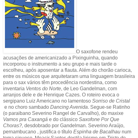
O saxofone rendeu
acusações de americanizado a Pixinguinha, quando
incorporou o instrumento a seu grupo e mais tarde o
escolheu, após aposentar a flauta. Além do chorão carioca,
entre os músicos que arquitetaram uma linguagem brasileira
para o sax vários têm procedência nordestina, como
inventaria
Ventos do Norte
, de Leo Gandelman, com
arranjos dele e de Henrique Cazes. O roteiro evoca o
sergipano Luiz Americano no lamentoso
Sorriso de Cristal
e no choro sambado
Dancing Avenida
. Segue-se Ratinho
(o paraibano Severino Rangel de Carvalho), do maxixe
Vamos pra Caxangá
e do clássico
Saxofone Por Que
Choras?,
desdobrado por Gandelman. Severino Araújo,
pernambucano , justifica o título
Espinha de Bacalhau
num
tema sinuoso. Moacir Santos destila lirismo em
Triste de