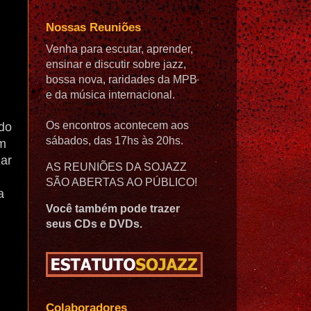
Nossas Reuniões
Venha para escutar, aprender,
ensinar e discutir sobre jazz,
bossa nova, raridades da MPB
e da música internacional.
Os encontros acontecem aos
ndo
sábados, das 17hs às 20hs.
um
dar
AS REUNIÕES DA SOJAZZ
SÃO ABERTAS AO PÚBLICO!
a
Você também pode trazer
seus CDs e DVDs.
Colaboradores