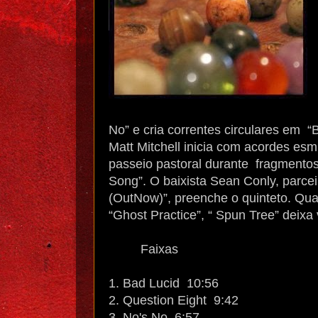
No” e cria correntes circulares em “
Matt Mitchell inicia com acordes es
passeio pastoral durante fragmento
Song”. O baixista Sean Conly, parce
(OutNow)”, preenche o quinteto. Qu
“Ghost Practice”, “ Spun Tree” deixa 
Faixas
1. Bad Lucid 10:56
2. Question Eight 9:42
3. No's No 6:57