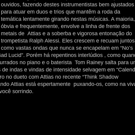
ouvidos, fazendo destes instrumentistas bem ajustados
para atuar em duos e trios que mantêm a roda da
temática lentamente girando nestas músicas. A maioria,
óbvia e frequentemente, envolve a linha de frente dos
metais de Attias e a soberba e vigorosa entonação do
trompetista Ralph Alessi. Eles crescem e recuam juntos
como vastas ondas que nunca se encapelam em “No’s
Bad Lucid”. Porém há repentinos interlúdios , como qua
murrados no piano e o baterista Tom Rainey salta para 
s de indas e vindas de intensidade selvagem em “Calen
iro no dueto com Attias no recente “Think Shadow
ando Attias está espertamente puxando-os, como na viv
você sorrindo.