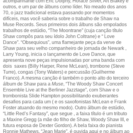
acompanhante com Eric Dolphy, Horace Silver, Art Blakey e
outros, e um par de álbuns como líder. No meado dos anos
70, o jazz tradicional estava passando por momentos
difíceis, mas você saberia sobre o trabalho de Shaw na
Muse Records. Seus primeiros dois álbuns são empolados
trabalhos de estúdio, “The Moontrane” (cuja canção título
Shaw compôs para seu ídolo John Coltrane) e “ Love
Dance”. “Obsequious”, uma flamejante peça da verve de
Shaw para seu velho companheiro de jornada de Newark ,
Larry Young, inicia o lançamento de Love Dance, que
apresenta nove peças impulsionadas por uma banda com
dois saxes (Billy Harper, Rene McLean), trombone (Steve
Turre), congas (Tony Waters) e percussão (Guilherme
Franco). A mesma canção é também o ponto alto do terceiro
álbum de Shaw para a
Muse
, “The Woody Shaw Concert
Ensemble Live at the Berliner Jazztage”, com Shaw e o
trombonista Slide Hampton possibilitando exuberantes
desafios para cada um ( e os saxofonistas McLean e Frank
Foster atuando do mesmo modo). Outro álbum de estúdio,
“Little Red’s Fantasy”, que segue , a faixa título é um tributo
a Maxine Gregg (a mãe do filho de Shaw, Woody Shaw III, e
futura esposa de Dexter Gordon). A bela faixa do pianista
Ronnie Mathews, “Jean Marie”, é ouvida aqui e no álbum ao