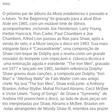
vivo.
O próximo par de álbuns da
Muse
estabeleceu o passado e
o futuro. “In the Beginning” foi gravado para a atual
Blue
Note
em 1965, com um mutável time de ótimos
acompanhantes ,incluindo Joe Henderson, Larry Young,
Herbie Hancock, Ron Carter, Paul Chambers e Joe
Chambers. Alfred Lion passou as fitas para Shaw, após a
venda do selo, e a
Muse
lançou o disco em 1983. Sua mais
intrigante faixa é “Cassandranite”, uma composição de
Shaw com toque de Dolphy que o revela como um grande
inovador do trompete com impecável e clássica técnica e
uma entonação aguda e estridente. “The Iron Men”, gravado
em 1977 e lançado em 1981, também referencia Dolphy:
Shaw gravou duas canções, a composta por Dolphy, “Iron
Man” e “Jitterbug Waltz” de Fats Waller com seu antigo
chefe.
Na sua “The Iron Men”, Shaw está junto a Anthony
Braxton, Arthur Blythe, Muhal Richard Abrams, Cecil McBee
e Victor Lewis.
“Song of Songs” de Shaw e “Symmetry” de
Andrew Hill preenchem o disco, ao lado de duas peças em
trio interpretadas por Shaw, Abrams e McBee. Braxton em
notas abrangentes de Woody Shaw III, relembra seu prazer