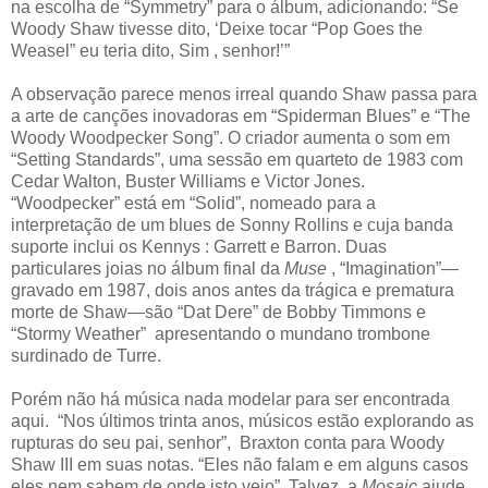
na escolha de “Symmetry” para o álbum, adicionando: “Se
Woody Shaw tivesse dito, ‘Deixe tocar “Pop Goes the
Weasel” eu teria dito, Sim , senhor!’”
A observação parece menos irreal quando Shaw passa para
a arte de canções inovadoras em “Spiderman Blues” e “The
Woody Woodpecker Song”. O criador aumenta o som em
“Setting Standards”, uma sessão em quarteto de 1983 com
Cedar Walton, Buster Williams e Victor Jones.
“Woodpecker” está em “Solid”, nomeado para a
interpretação de um blues de Sonny Rollins e cuja banda
suporte inclui os Kennys : Garrett e Barron. Duas
particulares joias no álbum final da
Muse
, “Imagination”—
gravado em 1987, dois anos antes da trágica e prematura
morte de Shaw—são “Dat Dere” de Bobby Timmons e
“Stormy Weather” apresentando o mundano trombone
surdinado de Turre.
Porém não há música nada modelar para ser encontrada
aqui. “Nos últimos trinta anos, músicos estão explorando as
rupturas do seu pai, senhor”, Braxton conta para Woody
Shaw III em suas notas. “Eles não falam e em alguns casos
eles nem sabem de onde isto veio”. Talvez a
Mosaic
ajude