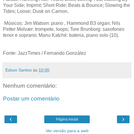
Your Side; Imprint; Short Ride; Beats & Bounce; Slowing the
Tides; Loose; Dusk on Carnon.
Músicos: Jim Watson: piano , Hammond B3 organ; Nils
Petter Molvær: trompete, loops; Tore Brunborg: saxofones
tenor e soprano; Manu Katché: bateria, piano solo (10).
Fonte: JazzTimes / Fernando González
Edson Santos
às
10:00
Nenhum comentário:
Postar um comentário
‹
›
Página inicial
Ver versão para a web