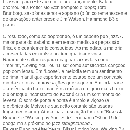
E assim, para este auto-intitulado lançamento, Katché
chamou Nils Petter Molvær, trompete e
loops
; Tore
Brunborg, saxofones tenor e soprano (o único remanescente
de gravações anteriores); e Jim Watson, Hammond B3 e
piano.
O resultado, como se depreende, é um esperto pop-jazz. A
maior parte do trabalho é em tempo médio, as peças são
lírica e elegantemente construídas. As melodias, a maioria
apresentadas em uníssono, tem qualidade vocal.
Raramente saltamos para imaginar faixas tais como
“Imprint”, “Loving You” ou “Bliss” como sofisticadas canções
pop com letras. Em “Loose”, a melodia tem um sentimento
de rima infantil que espertamente estabelece um contraste
mordaz com as improvisações que seguem. Em toda parte,
a ausência do baixo mantém a música em grau mais baixo,
e o enfoque inconstante de Katché cria um sentimento de
leveza. O som de ponta a ponta é amplo e viçoso (a
eletrônica de Molvær e sua ação cortante são usadas
frugalmente aqui). Ainda, há a resolução funk em “Beats &
Bounce” e “Walking by Your Side”, enquanto “Short Ride”
chega mais próximo ao jazz
straightahead
.
Faixas: Running After Years; Bliss; Loving You; Walking By