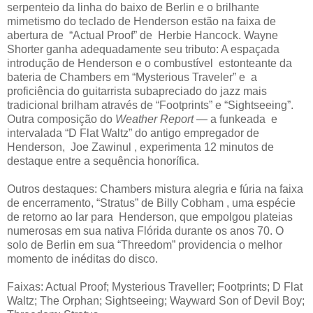
serpenteio da linha do baixo de Berlin e o brilhante
mimetismo do teclado de Henderson estão na faixa de
abertura de “Actual Proof” de Herbie Hancock. Wayne
Shorter ganha adequadamente seu tributo: A espaçada
introdução de Henderson e o combustível estonteante da
bateria de Chambers em “Mysterious Traveler” e a
proficiência do guitarrista subapreciado do jazz mais
tradicional brilham através de “Footprints” e “Sightseeing”.
Outra composição do
Weather Report
— a funkeada e
intervalada “D Flat Waltz” do antigo empregador de
Henderson, Joe Zawinul , experimenta 12 minutos de
destaque entre a sequência honorífica.
Outros destaques: Chambers mistura alegria e fúria na faixa
de encerramento, “Stratus” de Billy Cobham , uma espécie
de retorno ao lar para Henderson, que empolgou plateias
numerosas em sua nativa Flórida durante os anos 70. O
solo de Berlin em sua “Threedom” providencia o melhor
momento de inéditas do disco.
Faixas: Actual Proof; Mysterious Traveller; Footprints; D Flat
Waltz; The Orphan; Sightseeing; Wayward Son of Devil Boy;