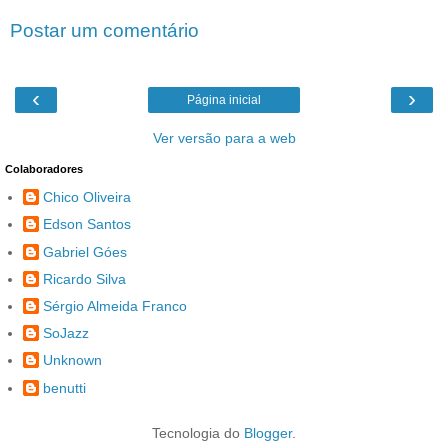
Postar um comentário
‹
›
Página inicial
Ver versão para a web
Colaboradores
Chico Oliveira
Edson Santos
Gabriel Góes
Ricardo Silva
Sérgio Almeida Franco
SoJazz
Unknown
benutti
Tecnologia do
Blogger
.