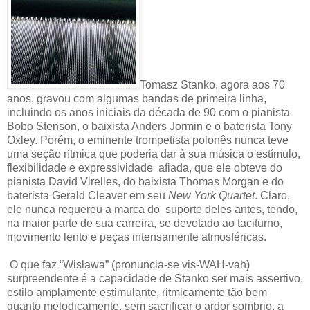
Tomasz Stanko, agora aos 70
anos, gravou com algumas bandas de primeira linha,
incluindo os anos iniciais da década de 90 com o pianista
Bobo Stenson, o baixista Anders Jormin e o baterista Tony
Oxley. Porém, o eminente trompetista polonês nunca teve
uma seção rítmica que poderia dar à sua música o estímulo,
flexibilidade e expressividade afiada, que ele obteve do
pianista David Virelles, do baixista Thomas Morgan e do
baterista Gerald Cleaver em seu
New York Quartet
. Claro,
ele nunca requereu a marca do suporte deles antes, tendo,
na maior parte de sua carreira, se devotado ao taciturno,
movimento lento e peças intensamente atmosféricas.
O que faz “Wisława” (pronuncia-se vis-WAH-vah)
surpreendente é a capacidade de Stanko ser mais assertivo,
estilo amplamente estimulante, ritmicamente tão bem
quanto melodicamente, sem sacrificar o ardor sombrio, a