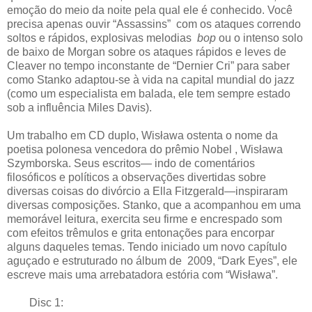
emoção do meio da noite pela qual ele é conhecido. Você
precisa apenas ouvir “Assassins” com os ataques correndo
soltos e rápidos, explosivas melodias
bop
ou o intenso solo
de baixo de Morgan sobre os ataques rápidos e leves de
Cleaver no tempo inconstante de “Dernier Cri” para saber
como Stanko adaptou-se à vida na capital mundial do jazz
(como um especialista em balada, ele tem sempre estado
sob a influência Miles Davis).
Um trabalho em CD duplo, Wisława ostenta o nome da
poetisa polonesa vencedora do prêmio Nobel , Wisława
Szymborska. Seus escritos— indo de comentários
filosóficos e políticos a observações divertidas sobre
diversas coisas do divórcio a Ella Fitzgerald—inspiraram
diversas composições. Stanko, que a acompanhou em uma
memorável leitura, exercita seu firme e encrespado som
com efeitos trêmulos e grita entonações para encorpar
alguns daqueles temas. Tendo iniciado um novo capítulo
aguçado e estruturado no álbum de 2009, “Dark Eyes”, ele
escreve mais uma arrebatadora estória com “Wisława”.
Disc 1: