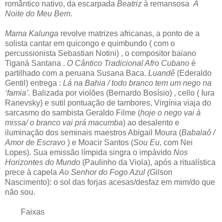
romântico nativo, da escarpada
Beatriz
à remansosa
A
Noite do Meu Bem
.
Mama Kalunga
revolve matrizes africanas, a ponto de a
solista cantar em quicongo e quimbundo ( com o
percussionista Sebastian Notini) , o compositor baiano
Tiganá Santana .
O Cântico Tradicional Afro Cubano
é
partilhado com a peruana Susana Baca.
Luandê
(Ederaldo
Gentil) entrega :
Lá na Bahia / todo branco tem um nego na
‘famia’.
Balizada por violões (Bernardo Bosísio) , cello ( Iura
Ranevsky) e sutil pontuação de tambores, Virgínia viaja do
sarcasmo do sambista Geraldo Filme (
hoje o nego vai à
missa/ o branco vai prá macumba
) ao desalento e
iluminação dos seminais maestros Abigail Moura (
Babalaô /
Amor de Escravo
) e Moacir Santos (
Sou Eu
, com Nei
Lopes). Sua emissão límpida singra o impávido
Nos
Horizontes do Mundo
(Paulinho da Viola), após a ritualística
prece à capela
Ao Senhor do Fogo Azul (G
ilson
Nascimento): o sol das forjas acesas/desfaz em mim/do que
não sou.
Faixas