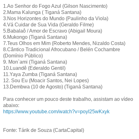
1.Ao Senhor do Fogo Azul (Gilson Nascimento)
2.Mama Kalunga ( Tiganá Santana)
3.Nos Horizontes do Mundo (Paulinho da Viola)
4.Vá Cuidar de Sua Vida (Geraldo Filme)
5.Babalaô / Amor de Escravo (Abigail Moura)
6.Mukongo (Tiganá Santana)
7.Teus Olhos em Mim (Roberto Mendes, Nizaldo Costa)
8.Cântico Tradicional Afrocubano / Belén Cochambre
(Domínio Público)
9. Mon`ami (Tiganá Santana)
10.Luandê (Ederaldo Gentil)
11.Yaya Zumba (Tiganá Santana)
12. Sou Eu (Moacir Santos, Nei Lopes)
13.Dembwa (10 de Agosto) (Tiganá Santana)
Para conhecer um pouco deste trabalho, assistam ao vídeo
abaixo:
https://www.youtube.com/watch?v=poyI25wKxyk
Fonte: Tárik de Souza (CartaCapital)