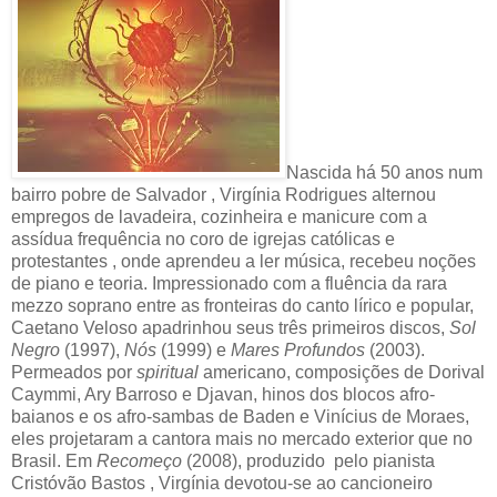
Nascida há 50 anos num
bairro pobre de Salvador , Virgínia Rodrigues alternou
empregos de lavadeira, cozinheira e manicure com a
assídua frequência no coro de igrejas católicas e
protestantes , onde aprendeu a ler música, recebeu noções
de piano e teoria. Impressionado com a fluência da rara
mezzo soprano entre as fronteiras do canto lírico e popular,
Caetano Veloso apadrinhou seus três primeiros discos,
Sol
Negro
(1997),
Nós
(1999) e
Mares Profundos
(2003).
Permeados por
spiritual
americano, composições de Dorival
Caymmi, Ary Barroso e Djavan, hinos dos blocos afro-
baianos e os afro-sambas de Baden e Vinícius de Moraes,
eles projetaram a cantora mais no mercado exterior que no
Brasil. Em
Recomeço
(2008), produzido
pelo pianista
Cristóvão Bastos , Virgínia devotou-se ao cancioneiro