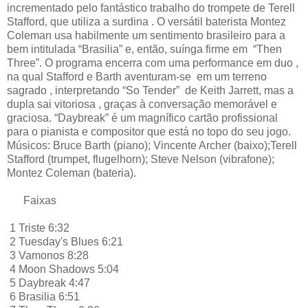
incrementado pelo fantástico trabalho do trompete de Terell
Stafford‚ que utiliza a surdina . O versátil baterista Montez
Coleman usa habilmente um sentimento brasileiro para a
bem intitulada “Brasilia” e, então, suínga firme em “Then
Three”. O programa encerra com uma performance em duo ,
na qual Stafford e Barth aventuram-se em um terreno
sagrado , interpretando “So Tender” de Keith Jarrett, mas a
dupla sai vitoriosa , graças à conversação memorável e
graciosa. “Daybreak” é um magnífico cartão profissional
para o pianista e compositor que está no topo do seu jogo.
Músicos: Bruce Barth (piano); Vincente Archer (baixo);Terell
Stafford (trumpet, flugelhorn); Steve Nelson (vibrafone);
Montez Coleman (bateria).
Faixas
1 Triste 6:32
2 Tuesday's Blues 6:21
3 Vamonos 8:28
4 Moon Shadows 5:04
5 Daybreak 4:47
6 Brasilia 6:51