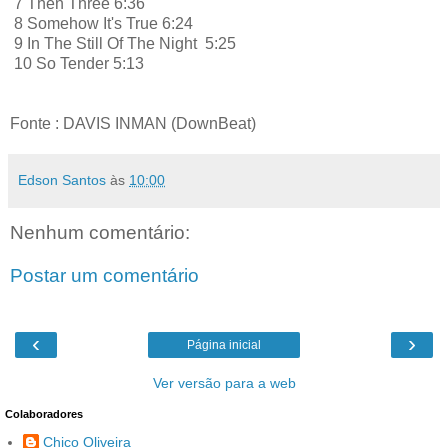
7 Then Three 6:36
8 Somehow It's True 6:24
9 In The Still Of The Night 5:25
10 So Tender 5:13
Fonte : DAVIS INMAN (DownBeat)
Edson Santos
às
10:00
Nenhum comentário:
Postar um comentário
‹
›
Página inicial
Ver versão para a web
Colaboradores
Chico Oliveira