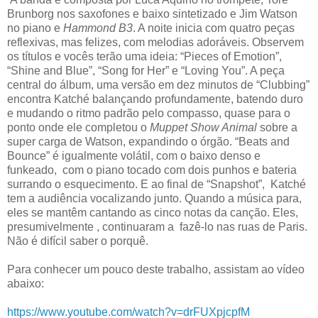
Brunborg nos saxofones e baixo sintetizado e Jim Watson
no piano e
Hammond B3
. A noite inicia com quatro peças
reflexivas, mas felizes, com melodias adoráveis. Observem
os títulos e vocês terão uma ideia: “Pieces of Emotion”,
“Shine and Blue”, “Song for Her” e “Loving You”. A peça
central do álbum, uma versão em dez minutos de “Clubbing”
encontra Katché balançando profundamente, batendo duro
e mudando o ritmo padrão pelo compasso, quase para o
ponto onde ele completou o
Muppet Show Animal
sobre a
super carga de Watson, expandindo o órgão. “Beats and
Bounce” é igualmente volátil, com o baixo denso e
funkeado, com o piano tocado com dois punhos e bateria
surrando o esquecimento. E ao final de “Snapshot”, Katché
tem a audiência vocalizando junto. Quando a música para,
eles se mantêm cantando as cinco notas da canção. Eles,
presumivelmente , continuaram a fazê-lo nas ruas de Paris.
Não é difícil saber o porquê.
Para conhecer um pouco deste trabalho, assistam ao vídeo
abaixo:
https://www.youtube.com/watch?v=drFUXpjcpfM