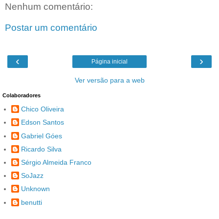
Nenhum comentário:
Postar um comentário
‹
›
Página inicial
Ver versão para a web
Colaboradores
Chico Oliveira
Edson Santos
Gabriel Góes
Ricardo Silva
Sérgio Almeida Franco
SoJazz
Unknown
benutti