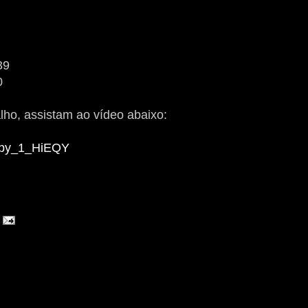
39
0
ho, assistam ao vídeo abaixo:
dpy_1_HiEQY