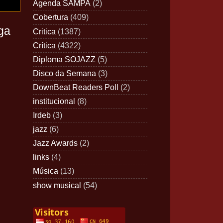
Agenda SAMPA
(2)
Cobertura
(409)
ga
Critica
(1387)
Crítica
(4322)
Diploma SOJAZZ
(5)
Disco da Semana
(3)
DownBeat Readers Poll
(2)
institucional
(8)
Irdeb
(3)
jazz
(6)
Jazz Awards
(2)
links
(4)
Música
(13)
show musical
(54)