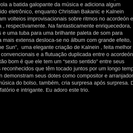
rola a batida galopante da música e adiciona algum
rido eletrônico, enquanto Christian Bakanic e Kalnein
am volteios improvisacionais sobre ritmos no acordeón 
ta , respectivamente. Na fantasticamente enriquecedora,
nes e uma tuba para uma brilhante paleta de som para
da mais extensa desloca-se no álbum com grande efeito,
 Sun”, uma elegante criação de Kalnein , feita melhor
 convencionais e a flutuação duplicada entre o acordeón
ão bom é que ele tem um “sexto sentido” entre seus
 reconhecidos que têm tocado juntos por um longo tem
in demonstram seus dotes como compositor e arranjador
 música do bolso, também, cria surpresa após surpresa. 
atório e intrigante.
Eu adoro este trio.