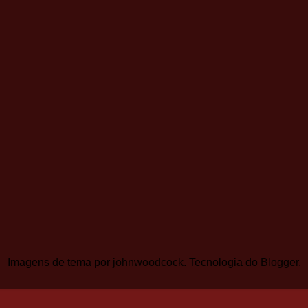
Imagens de tema por
johnwoodcock
. Tecnologia do
Blogger
.