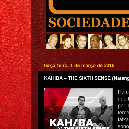
terça-feira, 1 de março de 2016
KAHIBA – THE SIXTH SENSE (Natan
Há u
que 
por 
terc
faix
sono