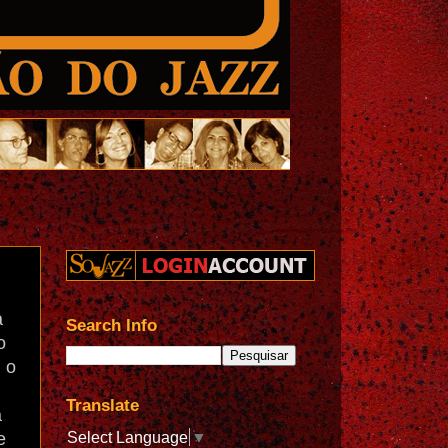
a
Search Info
o
 o
Translate
a
Select Language
▼
e