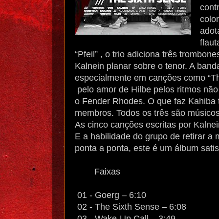
cont
colo
adot
flau
“Pfeil” , o trio adiciona três trombo
Kalnein planar sobre o tenor. A ban
especialmente em canções como “The
pelo amor de Hilbe pelos ritmos não
o Fender Rhodes. O que faz Kahiba t
membros. Todos os três são músicos
As cinco canções escritas por Kalne
E a habilidade do grupo de retirar a
ponta a ponta, este é um álbum satisf
Faixas
01 - Goerg – 6:10
02 - The Sixth Sense – 6:08
03 - Wake-Up Call – 3:49