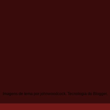
Imagens de tema por
johnwoodcock
. Tecnologia do
Blogger
.