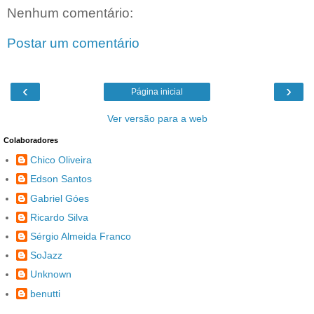
Nenhum comentário:
Postar um comentário
‹
›
Página inicial
Ver versão para a web
Colaboradores
Chico Oliveira
Edson Santos
Gabriel Góes
Ricardo Silva
Sérgio Almeida Franco
SoJazz
Unknown
benutti