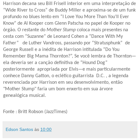
Harrison decana seu Bill Frisell interior em uma interpretação de
“Wide River to Cross” de Buddy Miller e aproxima-se de um funk
profundo no blues lento em “I Love You More Than You’ll Ever
Know” de Al Kooper com Glenn Patscha no papel de Kooper no
órgão. O restante do
Mother Stump
coloca mais presentes na
cesta com “Suzanne” de Leonard Cohen a “Dance With My
Father”
de Luther Vandross, passando por “Stratusphunk”
de
George Russell e a inédita de Harrison intitulada “Do You
Remember Big Mama Thornton?”, Se você lembra de Thornton—
ela deveria ser a canção definitiva de “Hound Dog”
posteriormente
apropriada por Elvis—e mais particularmente
conhece Danny Gatton, o eclético guitarrista
D.C. , a legenda
reverenciada por Harrison em seu desenvolvimento, então
"Mother Stump" faria um bom enxerto em sua árvore
genealógica musical.
Fonte : Britt Robson (JazzTimes)
Edson Santos
às
10:00