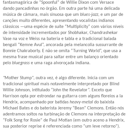
fantasmagórica de “Spoonful” de Willie Dixon com Versace
dando pancadinhas no órgão. Em outra parte há uma delicada
música de câmara, mais sinuosa que um
blues-jazz
, e um par de
canções muito diferentes, apresentando vocalistas indianos
clássicos —uma espécie de suíte “Multiplicity” com vários níveis
de intensidade incrementados por Shobhakar, Chandrashekar
Vase na voz e Weiss na bateria e tabla e a tradicional balada
bengali “Kemne Avul”, ancorada pela melancolia sussurrante de
Bonnie Chakraborty. E não se omita “Turning World”, que usa a
mesma frase musical para saltar entre um balanço orientado
pelo
bluegrass
e uma raga alvoroçada indiana.
"
Mother Stump
"
, outra vez, é algo diferente. Inicia com um
tradicional
spiritual
mais notavelmente interpretado por Blind
Willie Johnson, intitulado “John the Revelator”. Exceto que
Harrison opta por estrondar na guitarra com alguns floreios a la
Hendrix, acompanhado por batidas
heavy-metal
do baixista
Michael Bates e do baterista Jeremy “Bean” Clemons. Então nós
adentramos soltos na turbinação de Clemons na interpretação de
“Folk Song for Rosie” de Paul Motian (em outro aceno a Hendrix,
sua posterior reprise é referenciada como “um leve retorno”).