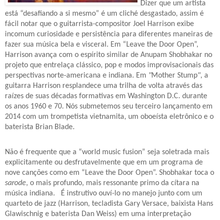
Dizer que um artista
está “desafiando a si mesmo” é um cliché desgastado, assim é
fácil notar que o guitarrista-compositor Joel Harrison exibe
incomum curiosidade e persistência para diferentes maneiras de
fazer sua música bela e visceral. Em “Leave the Door Open”,
Harrison avança com o espírito similar de Anupam Shobhakar no
projeto que entrelaça clássico, pop e modos improvisacionais das
perspectivas norte-americana e indiana. Em
"
Mother Stump
"
, a
guitarra Harrison resplandece uma trilha de volta através das
raízes de suas décadas formativas em Washington D.C. durante
os anos 1960 e 70. Nós submetemos seu terceiro lançamento em
2014 com um trompetista vietnamita, um oboeísta eletrônico e o
baterista Brian Blade.
Não é frequente que a “world music fusion” seja soletrada mais
explicitamente ou desfrutavelmente que em um programa de
nove canções como em “Leave the Door Open”. Shobhakar toca o
sarode
, o mais profundo, mais ressonante primo da cítara na
música indiana.
É instrutivo ouví-lo no manejo junto com um
quarteto de jazz (Harrison, tecladista Gary Versace, baixista Hans
Glawischnig e baterista Dan Weiss) em uma interpretação