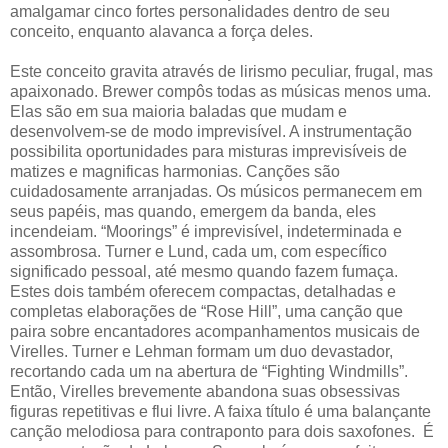
amalgamar cinco fortes personalidades dentro de seu
conceito, enquanto alavanca a força deles.
Este conceito gravita através de lirismo peculiar, frugal, mas
apaixonado. Brewer compôs todas as músicas menos uma.
Elas são em sua maioria baladas que mudam e
desenvolvem-se de modo imprevisível. A instrumentação
possibilita oportunidades para misturas imprevisíveis de
matizes e magnificas harmonias. Canções são
cuidadosamente arranjadas. Os músicos permanecem em
seus papéis, mas quando, emergem da banda, eles
incendeiam. “Moorings” é imprevisível, indeterminada e
assombrosa. Turner e Lund, cada um, com específico
significado pessoal, até mesmo quando fazem fumaça.
Estes dois também oferecem compactas, detalhadas e
completas elaborações de “Rose Hill”, uma canção que
paira sobre encantadores acompanhamentos musicais de
Virelles. Turner e Lehman formam um duo devastador,
recortando cada um na abertura de “Fighting Windmills”.
Então, Virelles brevemente abandona suas obsessivas
figuras repetitivas e flui livre. A faixa título é uma balançante
canção melodiosa para contraponto para dois saxofones.
É