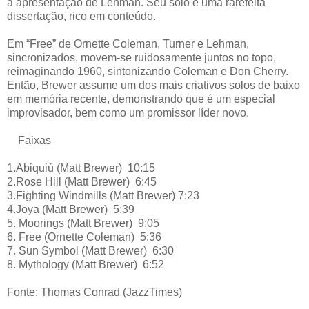
a apresentação de Lehman. Seu solo é uma rarefeita
dissertação, rico em conteúdo.
Em “Free” de Ornette Coleman, Turner e Lehman,
sincronizados, movem-se ruidosamente juntos no topo,
reimaginando 1960, sintonizando Coleman e Don Cherry.
Então, Brewer assume um dos mais criativos solos de baixo
em memória recente, demonstrando que é um especial
improvisador, bem como um promissor líder novo.
Faixas
1.Abiquiú (Matt Brewer)
10:15
2.Rose Hill (Matt Brewer)
6:45
3.Fighting Windmills (Matt Brewer) 7:23
4.Joya (Matt Brewer)
5:39
5. Moorings (Matt Brewer)
9:05
6. Free (Ornette Coleman)
5:36
7. Sun Symbol (Matt Brewer)
6:30
8. Mythology (Matt Brewer)
6:52
Fonte: Thomas Conrad (JazzTimes)