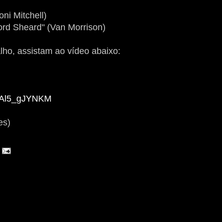
ni Mitchell)
rd Sheard" (Van Morrison)
ho, assistam ao vídeo abaixo:
=aAl5_gJYNKM
es)