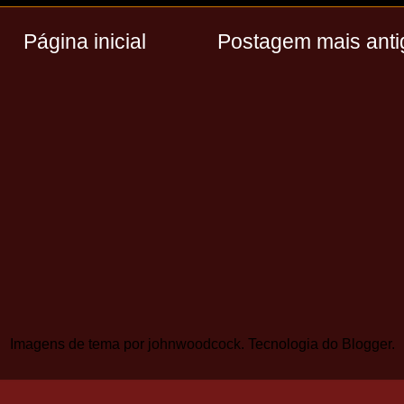
Página inicial
Postagem mais anti
Imagens de tema por
johnwoodcock
. Tecnologia do
Blogger
.