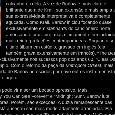
calcanhares dela. A voz de Barlow é mais clara e
brilhante que a de Krall, sua extensão é mais ampla 
sua expressividade interpretativa é completamente
aguçada. Como Krall, Barlow iniciou focando quase
exclusivamente em
standards
do cancioneiro norte-
americano e brasileiro, mas ultimamente tem incluíd
mais reinterpretações contemporâneas. Enquanto se
último álbum em estúdio, gravado em inglês (ela
também grava extensivamente em francês), “The Be
xclusivamente nos sucessos pop dos anos 60, “Clear Da
mplo. Com o retorno da peça da
Metropole Orkest
, mais
da de Barlow acrescidos por nove outros instrumentist
té agora.
 pode vir a ser um bocado opressivo. Mais
 You Can See Forever” e “Midnight Sun”, Barlow luta
doras. Porém, são exceções. A dúzia remanescente das
 está ausente) são mais moderadamente arranjadas. Ela
adas músicas como em “Because” de Lennon e McCartney