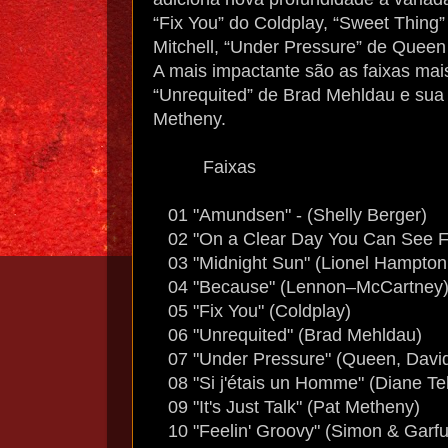
“Fix You” do Coldplay, “Sweet Thing”
Mitchell, “Under Pressure” de Queen
A mais impactante são as faixas mai
“Unrequited” de Brad Mehldau e sua m
Metheny.
Faixas
01 "Amundsen" - (Shelly Berger)
02 "On a Clear Day You Can See Fo
03 "Midnight Sun" (Lionel Hampto
04 "Because" (Lennon–McCartney
05 "Fix You" (Coldplay)
06 "Unrequited" (Brad Mehldau)
07 "Under Pressure" (Queen, Davi
08 "Si j'étais un Homme" (Diane Tel
09 "It's Just Talk" (Pat Metheny)
10 "Feelin' Groovy" (Simon & Garfu