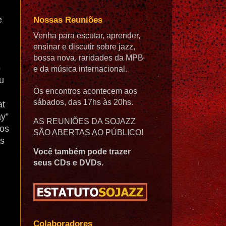
e
Nossas Reuniões
Venha para escutar, aprender,
ensinar e discutir sobre jazz,
bossa nova, raridades da MPB
o
e da música internacional.
u
Os encontros acontecem aos
sábados, das 17hs às 20hs.
at
y”
AS REUNIÕES DA SOJAZZ
 os
SÃO ABERTAS AO PÚBLICO!
as
Você também pode trazer
seus CDs e DVDs.
Colaboradores
,