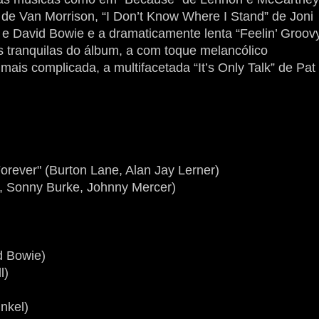
 de Van Morrison, “I Don’t Know Where I Stand” de Joni
 e David Bowie e a dramaticamente lenta “Feelin’ Groovy
s tranquilas do álbum, a com toque melancólico
ais complicada, a multifacetada “It’s Only Talk” de Pat
rever" (Burton Lane, Alan Jay Lerner)
n, Sonny Burke, Johnny Mercer)
)
d Bowie)
l)
nkel)