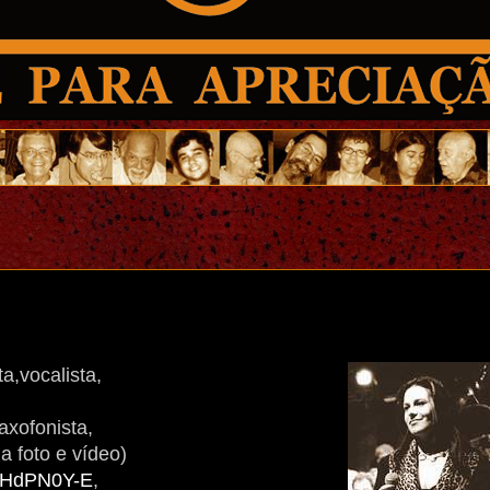
a,vocalista,
axofonista,
a foto e vídeo)
Z-HdPN0Y-E
,