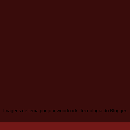
Imagens de tema por
johnwoodcock
. Tecnologia do
Blogger
.