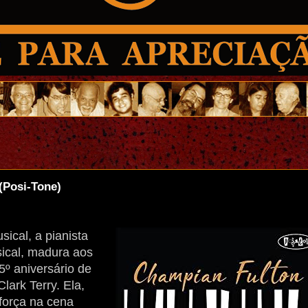
Posi-Tone)
ical, a pianista
sical, madura aos
5
º
aniversário de
Clark Terry. Ela,
força na cena