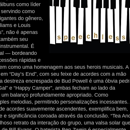
 álbuns como líder
e servindo como
igantes do gênero,
liams e Louis
”, não é apenas
 também seu
nstrumental. É
oal — bordeando
ucessões rápidas e
bem como uma homenagem aos seus herois musicais. A
vel em “Day’s End”, com seu feixe de acordes com a mão
 a destreza encrespada de Bud Powell é uma óbvia pedr
Gal” e “Happy Camper”, ambas fecham ao lado da
 um balanço profundamente apropriado. Como
mples melodias, permitindo personalizações incessantes.
de acordes suavemente ascendentes, exemplifica bem,
e significância coroada através da conclusão. “Tea An
lhoso retrato da interação do grupo, uma valsa solar qu
o de Bill Evans. O baterista Ben Zweig é especialmente