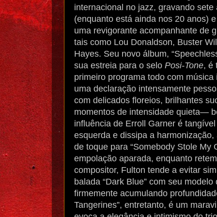
internacional no jazz, gravando sete
(enquanto está ainda nos 20 anos) 
uma revigorante acompanhante de g
tais como Lou Donaldson, Buster Wil
Hayes. Seu novo álbum, “Speechless
sua estreia para o selo
Posi-Tone
, é
primeiro programa todo com música i
uma declaração intensamente pess
com delicados floreios, brilhantes s
momentos de intensidade quieta— 
influência de Erroll Garner é tangí
esquerda e dissipa a harmonização,
de toque para “Somebody Stole My 
empolação aparada, enquanto retem
compositor, Fulton tende a evitar si
balada “Dark Blue” com seu modelo 
firmemente acumulando profundidade 
Tangerines”, entretanto, é um maravi
evoca a elegância e intimismo do tri