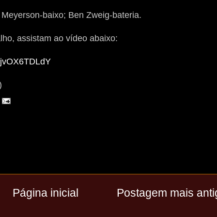
 Meyerson-baixo; Ben Zweig-bateria.
ho, assistam ao vídeo abaixo:
=DjvOX6TDLdY
)
Página inicial
Postagem mais anti