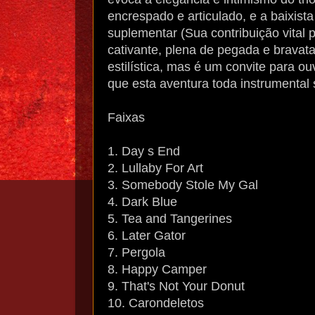
encrespado e articulado, e a baixis
suplementar (Sua contribuição vital p
cativante, plena de pegada e bravata
estilística, mas é um convite para o
que esta aventura toda instrumental 
Faixas
1. Day s End
2. Lullaby For Art
3. Somebody Stole My Gal
4. Dark Blue
5. Tea and Tangerines
6. Later Gator
7. Pergola
8. Happy Camper
9. That's Not Your Donut
10. Carondeletos