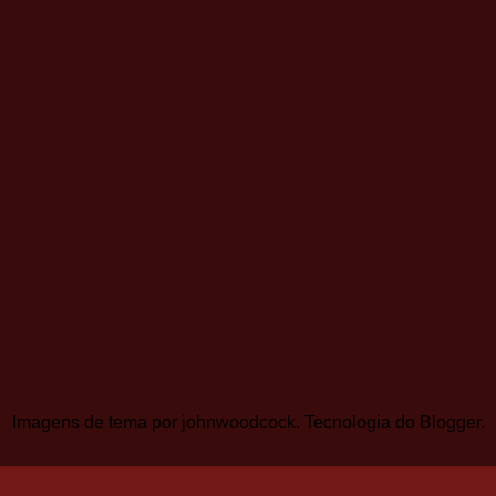
Imagens de tema por
johnwoodcock
. Tecnologia do
Blogger
.