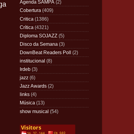
Agenda SAMPA
(2)
ga
Cobertura
(409)
Critica
(1386)
Crítica
(4321)
Diploma SOJAZZ
(5)
Disco da Semana
(3)
DownBeat Readers Poll
(2)
institucional
(8)
Irdeb
(3)
jazz
(6)
Jazz Awards
(2)
links
(4)
Música
(13)
show musical
(54)