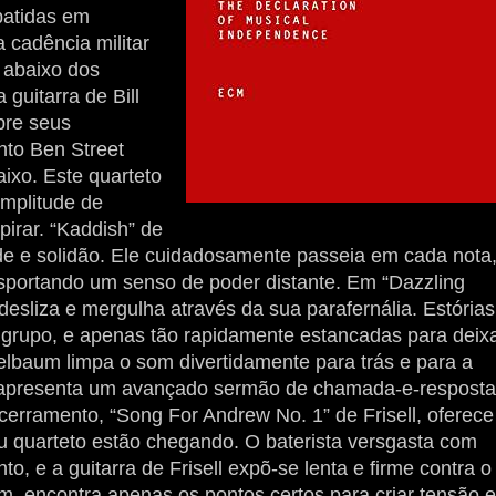
 batidas em
cadência militar
 abaixo dos
 guitarra de Bill
bre seus
nto Ben Street
ixo. Este quarteto
mplitude de
irar. “Kaddish” de
ude e solidão. Ele cuidadosamente passeia em cada nota
nsportando um senso de poder distante. Em “Dazzling
, desliza e mergulha através da sua parafernália. Estórias
rupo, e apenas tão rapidamente estancadas para deix
telbaum limpa o som divertidamente para trás e para a
et apresenta um avançado sermão de chamada-e-resposta
erramento, “Song For Andrew No. 1” de Frisell, oferece
u quarteto estão chegando. O baterista versgasta com
to, e a guitarra de Frisell expõ-se lenta e firme contra o
m, encontra apenas os pontos certos para criar tensão e