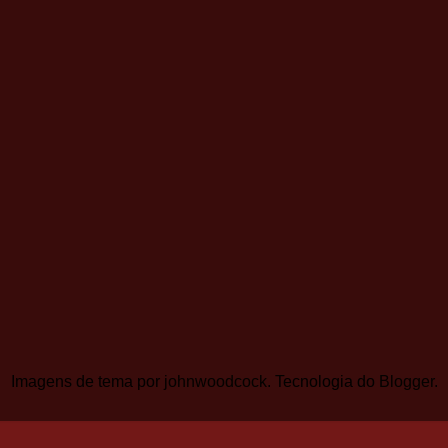
Imagens de tema por
johnwoodcock
. Tecnologia do
Blogger
.