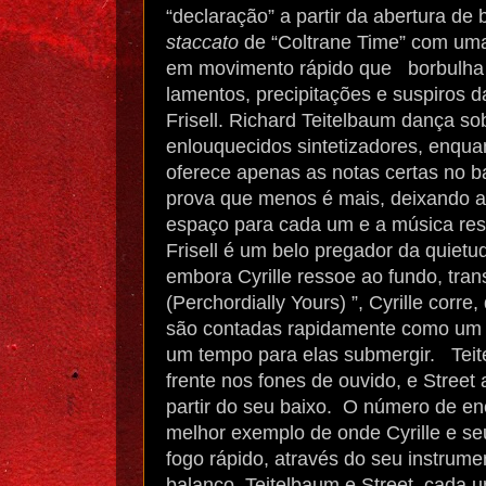
“declaração” a partir da abertura de
staccato
de “Coltrane Time” com uma 
em movimento rápido que
borbulha
lamentos, precipitações e suspiros da
Frisell. Richard Teitelbaum dança so
enlouquecidos sintetizadores, enqua
oferece apenas as notas certas no ba
prova que menos é mais, deixando a
espaço para cada um e a música resp
Frisell é um belo pregador da quiet
embora Cyrille ressoe ao fundo, tra
(Perchordially Yours) ”, Cyrille corre
são contadas rapidamente como um g
um tempo para elas submergir.
Tei
frente nos fones de ouvido, e Stre
partir do seu baixo.
O número de enc
melhor exemplo de onde Cyrille e se
fogo rápido, através do seu instrumen
balanço. Teitelbaum e Street, cada u