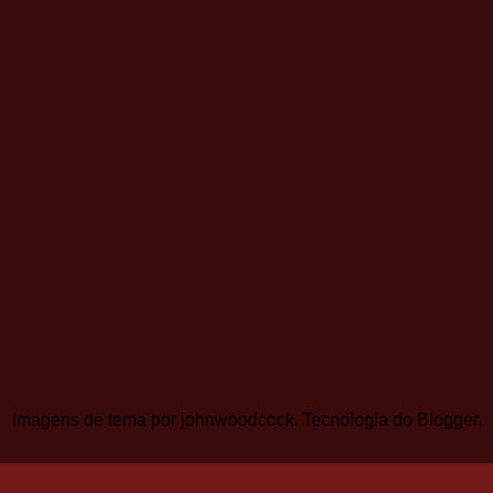
Imagens de tema por
johnwoodcock
. Tecnologia do
Blogger
.