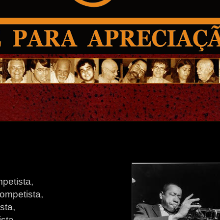
petista,
rompetista,
sta,
sta,