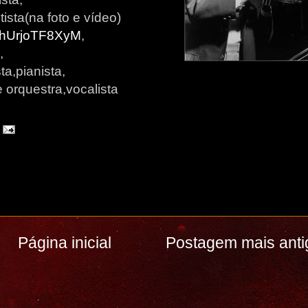
sta(na foto e vídeo)
=hUrjoTF8XyM
,
,
ta,pianista,
e orquestra,vocalista
Página inicial
Postagem mais anti