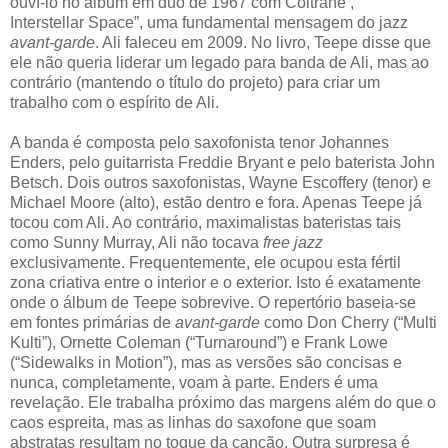
ouví-lo no álbum em duo de 1967 com Coltrane , “
Interstellar Space”, uma fundamental mensagem do jazz
avant-garde
. Ali faleceu em 2009. No livro, Teepe disse que
ele não queria liderar um legado para banda de Ali, mas ao
contrário (mantendo o título do projeto) para criar um
trabalho com o espírito de Ali.
A banda é composta pelo saxofonista tenor Johannes
Enders, pelo guitarrista Freddie Bryant e pelo baterista John
Betsch. Dois outros saxofonistas, Wayne Escoffery (tenor) e
Michael Moore (alto), estão dentro e fora. Apenas Teepe já
tocou com Ali. Ao contrário, maximalistas bateristas tais
como Sunny Murray, Ali não tocava
free jazz
exclusivamente. Frequentemente, ele ocupou esta fértil
zona criativa entre o interior e o exterior. Isto é exatamente
onde o álbum de Teepe sobrevive. O repertório baseia-se
em fontes primárias de
avant-garde
como Don Cherry (“Multi
Kulti”), Ornette Coleman (“Turnaround”) e Frank Lowe
(“Sidewalks in Motion”), mas as versões são concisas e
nunca, completamente, voam à parte. Enders é uma
revelação. Ele trabalha próximo das margens além do que o
caos espreita, mas as linhas do saxofone que soam
abstratas resultam no toque da canção. Outra surpresa é