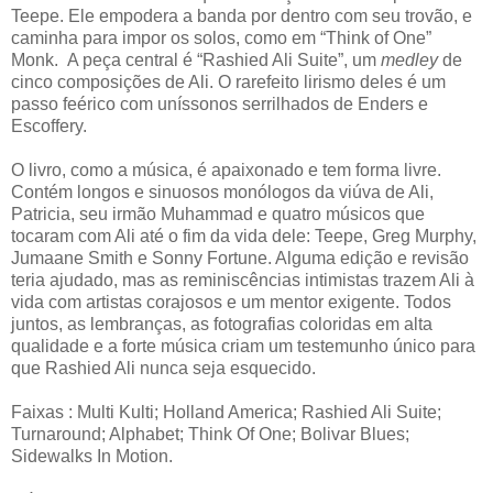
Teepe. Ele empodera a banda por dentro com seu trovão, e
caminha para impor os solos, como em “Think of One”
Monk.
A peça central é “Rashied Ali Suite”, um
medley
de
cinco composições de Ali. O rarefeito lirismo deles é um
passo feérico com uníssonos serrilhados de Enders e
Escoffery.
O livro, como a música, é apaixonado e tem forma livre.
Contém longos e sinuosos monólogos da viúva de Ali,
Patricia, seu irmão Muhammad e quatro músicos que
tocaram com Ali até o fim da vida dele: Teepe, Greg Murphy,
Jumaane Smith e Sonny Fortune. Alguma edição e revisão
teria ajudado, mas as reminiscências intimistas trazem Ali à
vida com artistas corajosos e um mentor exigente. Todos
juntos, as lembranças, as fotografias coloridas em alta
qualidade e a forte música criam um testemunho único para
que Rashied Ali nunca seja esquecido.
Faixas : Multi Kulti; Holland America; Rashied Ali Suite;
Turnaround; Alphabet; Think Of One; Bolivar Blues;
Sidewalks In Motion.