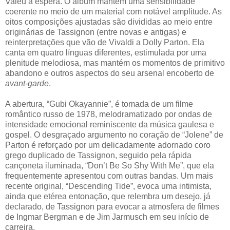
Valeu a espera. O álbum mantém uma sensibilidade
coerente no meio de um material com notável amplitude. As
oitos composições ajustadas são divididas ao meio entre
originárias de Tassignon (entre novas e antigas) e
reinterpretações que vão de Vivaldi a Dolly Parton. Ela
canta em quatro línguas diferentes, estimulada por uma
plenitude melodiosa, mas mantém os momentos de primitivo
abandono e outros aspectos do seu arsenal encoberto de
avant-garde
.
A abertura, “Gubi Okayannie”, é tomada de um filme
romântico russo de 1978, melodramatizado por ondas de
intensidade emocional reminiscente da música gaulesa e
gospel. O desgraçado argumento no coração de “Jolene” de
Parton é reforçado por um delicadamente adornado coro
grego duplicado de Tassignon, seguido pela rápida
cançoneta iluminada, “Don’t Be So Shy With Me”, que ela
frequentemente apresentou com outras bandas. Um mais
recente original, “Descending Tide”, evoca uma intimista,
ainda que etérea entonação, que relembra um desejo, já
declarado, de Tassignon para evocar a atmosfera de filmes
de Ingmar Bergman e de Jim Jarmusch em seu início de
carreira.