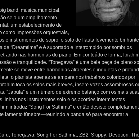
big band, música municipal,
não seja um empilhamento
ntal, um estabelecimento de
ão como impressões orquestrais,
os e instrumentos de sopro: o solo de flauta levemente brilhante
ra de “Dreamtime” e é suportado e interrompido por sombrios
netrando nas harmonias do piano. Em conteúdo e forma, Ibrahi
essão e tranquilidade. “Tonegawa” é uma bela peça de piano so
nte se move entre harmonias atraentes e inquietas e profun
ta, o pianista apenas se ampara nos trabalhos coloridos por
 Ibrahim toca os solos mais breves, insere vozes assombrosas o
s. “Jabula” é um número de extremo balanço com os mais sua
 linhas nos instrumentos solo e os acordes intermitentes
him introduz “Song For Sathima” e então desiste completamen
te lamento fúnebre—reunindo a banda só para encontrar a
Guru; Tonegawa; Song For Sathima; ZB2; Skippy; Devotion; Th