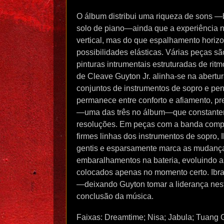
O álbum distribui uma riqueza de sons —
solo de piano—ainda que a experiência 
vertical, mas do que espalhamento horizo
possibilidades elásticas. Várias peças s
pinturas intrumentais estruturadas de ritm
de Cleave Guyton Jr. alinha-se na abertu
conjuntos de instrumentos de sopro e pe
permanece entre conforto e afiamento, pr
—uma das três no álbum—que constanteme
resoluções. Em peças com a banda comple
firmes linhas dos instrumentos de sopro,
gentis e esparsamente marca as mudança
embaralhamentos na bateria, evoluindo as
colocados apenas no momento certo. Ibra
—deixando Guyton tomar a liderança nes
conclusão da música.
Faixas: Dreamtime; Nisa; Jabula; Tuang 