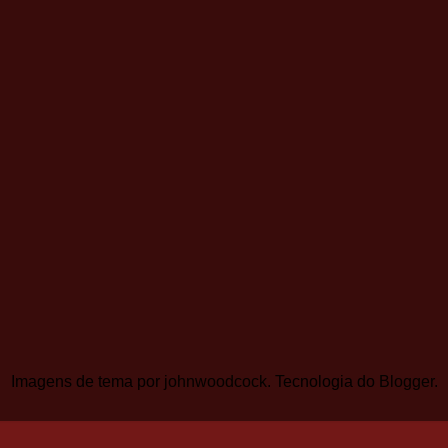
Imagens de tema por
johnwoodcock
. Tecnologia do
Blogger
.