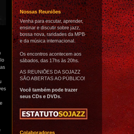
Nossas Reuniões
Venha para escutar, aprender,
ensinar e discutir sobre jazz,
bossa nova, raridades da MPB
e da música internacional.
m
Os encontros acontecem aos
lo
sábados, das 17hs às 20hs.
das
AS REUNIÕES DA SOJAZZ
SÃO ABERTAS AO PÚBLICO!
u
ves
Você também pode trazer
seus CDs e DVDs.
te
e
Colaboradores