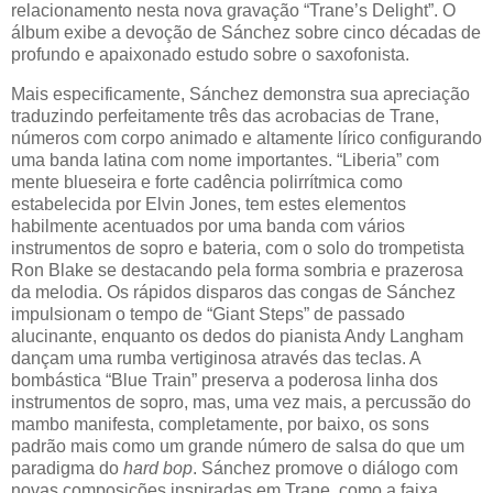
relacionamento nesta nova gravação “Trane’s Delight”. O
álbum exibe a devoção de Sánchez sobre cinco décadas de
profundo e apaixonado estudo sobre o saxofonista.
Mais especificamente, Sánchez demonstra sua apreciação
traduzindo perfeitamente três das acrobacias de Trane,
números com corpo animado e altamente lírico configurando
uma banda latina com nome importantes. “Liberia” com
mente blueseira e forte cadência polirrítmica como
estabelecida por Elvin Jones, tem estes elementos
habilmente acentuados por uma banda com vários
instrumentos de sopro e bateria, com o solo do trompetista
Ron Blake se destacando pela forma sombria e prazerosa
da melodia. Os rápidos disparos das congas de Sánchez
impulsionam o tempo de “Giant Steps” de passado
alucinante, enquanto os dedos do pianista Andy Langham
dançam uma rumba vertiginosa através das teclas. A
bombástica “Blue Train” preserva a poderosa linha dos
instrumentos de sopro, mas, uma vez mais, a percussão do
mambo manifesta, completamente, por baixo, os sons
padrão mais como um grande número de salsa do que um
paradigma do
hard bop
. Sánchez promove o diálogo com
novas composições inspiradas em Trane, como a faixa